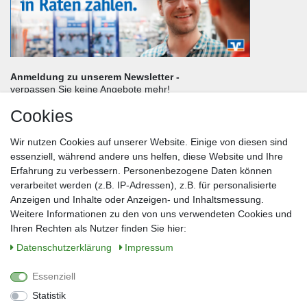
Anmeldung zu unserem Newsletter -
verpassen Sie keine Angebote mehr!
Cookies
Frau
Herr
Divers
Wir nutzen Cookies auf unserer Website. Einige von diesen sind
Nachname*
essenziell, während andere uns helfen, diese Website und Ihre
Erfahrung zu verbessern. Personenbezogene Daten können
verarbeitet werden (z.B. IP-Adressen), z.B. für personalisierte
E-Mail*
Anzeigen und Inhalte oder Anzeigen- und Inhaltsmessung.
Weitere Informationen zu den von uns verwendeten Cookies und
Ihren Rechten als Nutzer finden Sie hier:
Daten­schutz­erklärung
Impressum
Anmelden
Essenziell
Sie können den Newsletter jederzeit kostenlos abbestellen.
Statistik
** gilt für Lieferungen innerhalb Deutschlands, Lieferzeiten für andere Länder