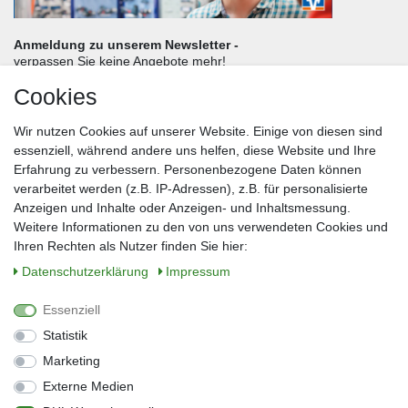
Anmeldung zu unserem Newsletter -
verpassen Sie keine Angebote mehr!
Cookies
Frau
Herr
Divers
Wir nutzen Cookies auf unserer Website. Einige von diesen sind
Nachname*
essenziell, während andere uns helfen, diese Website und Ihre
Erfahrung zu verbessern. Personenbezogene Daten können
verarbeitet werden (z.B. IP-Adressen), z.B. für personalisierte
E-Mail*
Anzeigen und Inhalte oder Anzeigen- und Inhaltsmessung.
Weitere Informationen zu den von uns verwendeten Cookies und
Ihren Rechten als Nutzer finden Sie hier:
Daten­schutz­erklärung
Impressum
Anmelden
Essenziell
Sie können den Newsletter jederzeit kostenlos abbestellen.
Statistik
** gilt für Lieferungen innerhalb Deutschlands, Lieferzeiten für andere Länder
entnehmen Sie bitte der Schaltfläche mit den Versandinformationen
Marketing
Externe Medien
Widerrufs­recht
Impressum
Daten­schutz­erklärung
AGB