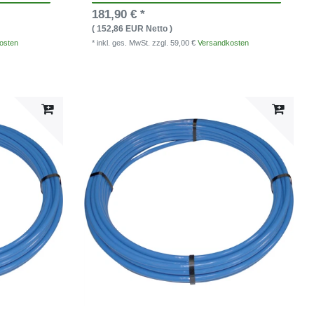
181,90 € *
( 152,86 EUR Netto )
osten
* inkl. ges. MwSt.
zzgl. 59,00 €
Versandkosten