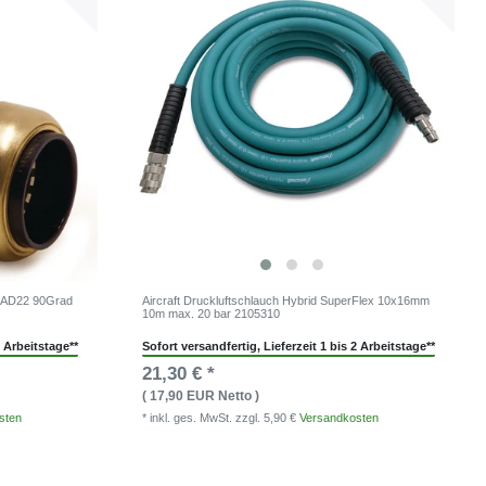
er AD22 90Grad
Aircraft Druckluftschlauch Hybrid SuperFlex 10x16mm
10m max. 20 bar 2105310
2 Arbeitstage**
Sofort versandfertig, Lieferzeit 1 bis 2 Arbeitstage**
21,30 € *
( 17,90 EUR Netto )
sten
* inkl. ges. MwSt.
zzgl. 5,90 €
Versandkosten