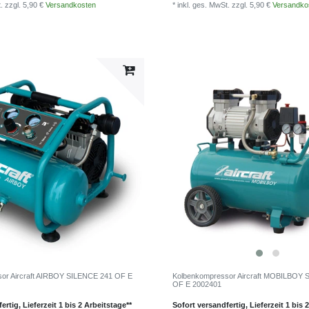
t.
zzgl. 5,90 €
Versandkosten
* inkl. ges. MwSt.
zzgl. 5,90 €
Versandko
or Aircraft AIRBOY SILENCE 241 OF E
Kolbenkompressor Aircraft MOBILBOY 
OF E 2002401
ertig, Lieferzeit 1 bis 2 Arbeitstage**
Sofort versandfertig, Lieferzeit 1 bis 