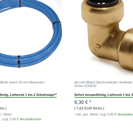
toffrohr weich 18 mm Meterware
Aircraft Winkel Steckverbinder Verbind
22mm 2150032
ertig, Lieferzeit 1 bis 2 Arbeitstage**
Sofort versandfertig, Lieferzeit 1 bis 
9,30 € *
to )
( 7,82 EUR Netto )
€ / Meter
* inkl. ges. MwSt.
zzgl. 5,90 €
Versandko
t.
zzgl. 5,90 €
Versandkosten