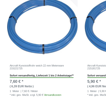
Aircraft Kunststoffrohr weich 22 mm Meterware
Aircraft Kunsts
215221725
215181725
Sofort versandfertig, Lieferzeit 1 bis 2 Arbeitstage**
Sofort versandf
7,60 € *
5,90 € *
( 6,39 EUR Netto )
( 4,96 EUR Net
1
Meter
| 7,60 € / Meter
1
Meter
| 5,90 
* inkl. ges. MwSt.
zzgl. 5,90 €
Versandkosten
* inkl. ges. MwS