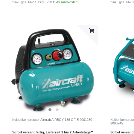
* inkl. ges. MwSt.
zzgl. 5,90 €
Versandkosten
* inkl. ges. MwS
Kolbenkompressor Aircraft AIRBOY 186 OF E 2001230
Kolbenkompress
2000245
Sofort versandfertig, Lieferzeit 1 bis 2 Arbeitstage**
Sofort versandf