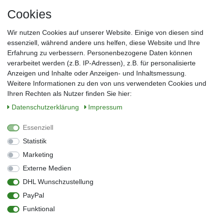
Cookies
Frau
Herr
Divers
Wir nutzen Cookies auf unserer Website. Einige von diesen sind
Nachname*
essenziell, während andere uns helfen, diese Website und Ihre
Erfahrung zu verbessern. Personenbezogene Daten können
verarbeitet werden (z.B. IP-Adressen), z.B. für personalisierte
E-Mail*
Anzeigen und Inhalte oder Anzeigen- und Inhaltsmessung.
Weitere Informationen zu den von uns verwendeten Cookies und
Ihren Rechten als Nutzer finden Sie hier:
Daten­schutz­erklärung
Impressum
Anmelden
Essenziell
Sie können den Newsletter jederzeit kostenlos abbestellen.
Statistik
** gilt für Lieferungen innerhalb Deutschlands, Lieferzeiten für andere Länder
entnehmen Sie bitte der Schaltfläche mit den Versandinformationen
Marketing
Externe Medien
Widerrufs­recht
Impressum
Daten­schutz­erklärung
AGB
DHL Wunschzustellung
Kontakt
Barrierefreiheitserklärung
PayPal
Zahlung & Versand
Umwelt & Entsorgung
Funktional
Vertrag widerrufen