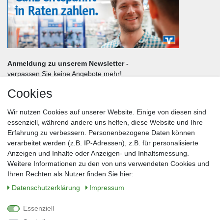
Anmeldung zu unserem Newsletter -
verpassen Sie keine Angebote mehr!
Cookies
Frau
Herr
Divers
Wir nutzen Cookies auf unserer Website. Einige von diesen sind
Nachname*
essenziell, während andere uns helfen, diese Website und Ihre
Erfahrung zu verbessern. Personenbezogene Daten können
verarbeitet werden (z.B. IP-Adressen), z.B. für personalisierte
E-Mail*
Anzeigen und Inhalte oder Anzeigen- und Inhaltsmessung.
Weitere Informationen zu den von uns verwendeten Cookies und
Ihren Rechten als Nutzer finden Sie hier:
Daten­schutz­erklärung
Impressum
Anmelden
Essenziell
Sie können den Newsletter jederzeit kostenlos abbestellen.