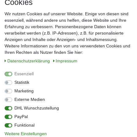
Cookies
Frau
Herr
Divers
Wir nutzen Cookies auf unserer Website. Einige von diesen sind
Nachname*
essenziell, während andere uns helfen, diese Website und Ihre
Erfahrung zu verbessern. Personenbezogene Daten können
verarbeitet werden (z.B. IP-Adressen), z.B. für personalisierte
E-Mail*
Anzeigen und Inhalte oder Anzeigen- und Inhaltsmessung.
Weitere Informationen zu den von uns verwendeten Cookies und
Ihren Rechten als Nutzer finden Sie hier:
Daten­schutz­erklärung
Impressum
Anmelden
Essenziell
Sie können den Newsletter jederzeit kostenlos abbestellen.
Statistik
** gilt für Lieferungen innerhalb Deutschlands, Lieferzeiten für andere Länder
entnehmen Sie bitte der Schaltfläche mit den Versandinformationen
Marketing
Externe Medien
Widerrufs­recht
Impressum
Daten­schutz­erklärung
AGB
DHL Wunschzustellung
Kontakt
Barrierefreiheitserklärung
PayPal
Zahlung & Versand
Umwelt & Entsorgung
Funktional
Vertrag widerrufen
Weitere Einstellungen