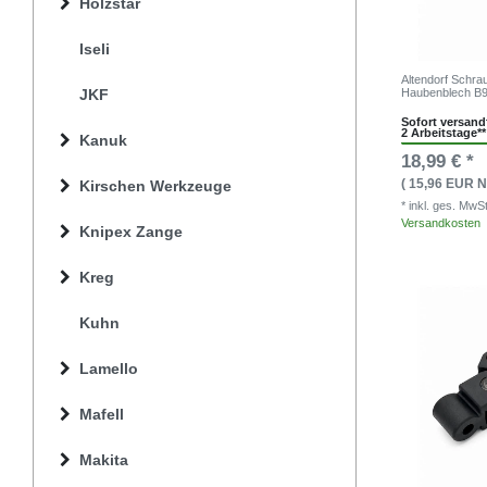
Holzstar
Iseli
Altendorf Schra
JKF
Haubenblech B
Sofort versandf
2 Arbeitstage**
Kanuk
18,99 € *
( 15,96 EUR N
Kirschen Werkzeuge
* inkl. ges. MwS
Versandkosten
Knipex Zange
Kreg
Kuhn
Lamello
Mafell
Makita