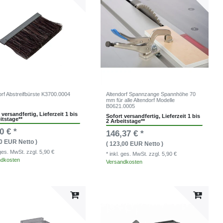
orf Abstreifbürste K3700.0004
Altendorf Spannzange Spannhöhe 70
mm für alle Altendorf Modelle
B0621.0005
 versandfertig, Lieferzeit 1 bis
Sofort versandfertig, Lieferzeit 1 bis
itstage**
2 Arbeitstage**
0 € *
146,37 € *
00 EUR Netto )
( 123,00 EUR Netto )
. ges. MwSt.
zzgl. 5,90 €
* inkl. ges. MwSt.
zzgl. 5,90 €
ndkosten
Versandkosten