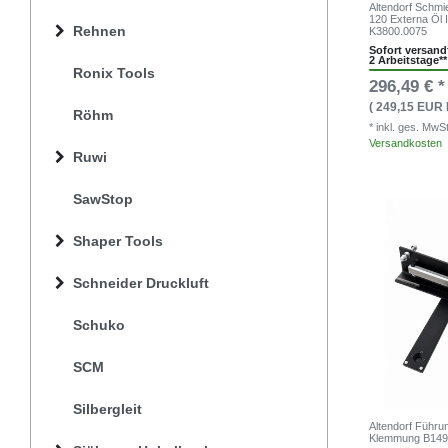
Altendorf Schm
120 Externa Öl
Rehnen
K3800.0075
Sofort versandf
2 Arbeitstage**
Ronix Tools
296,49 € *
( 249,15 EUR 
Röhm
* inkl. ges. MwS
Versandkosten
Ruwi
SawStop
Shaper Tools
Schneider Druckluft
Schuko
SCM
Silbergleit
Altendorf Führ
Klemmung B149