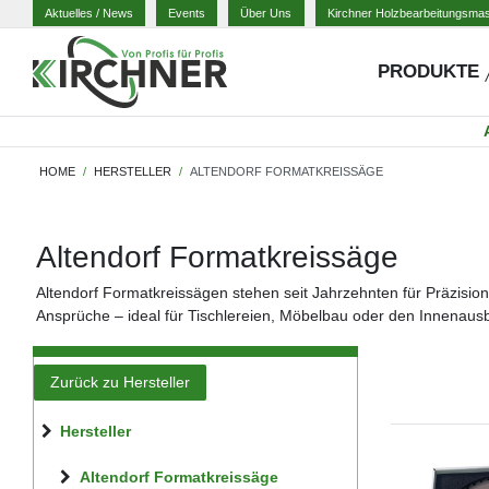
Aktuelles
/ News
Events
Über Uns
Kirchner Holzbearbeitungsma
PRODUKTE
HOME
HERSTELLER
ALTENDORF FORMATKREISSÄGE
Altendorf Formatkreissäge
Altendorf Formatkreissägen stehen seit Jahrzehnten für Präzision,
Ansprüche – ideal für Tischlereien, Möbelbau oder den Innenaus
Zurück zu Hersteller
Hersteller
Altendorf Formatkreissäge