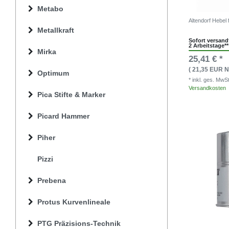
Metabo
Altendorf Hebel
Metallkraft
Sofort versandf
2 Arbeitstage**
Mirka
25,41 € *
( 21,35 EUR N
Optimum
* inkl. ges. MwS
Versandkosten
Pica Stifte & Marker
Picard Hammer
Piher
Pizzi
Prebena
Protus Kurvenlineale
PTG Präzisions-Technik