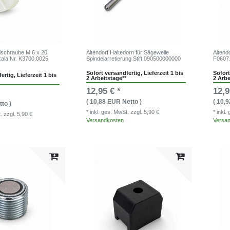
lschraube M 6 x 20
Altendorf Haltedorn für Sägewelle
Altend
Skala Nr. K3700.0025
Spindelarretierung Stift 090500000000
F0607
Sofort versandfertig, Lieferzeit 1 bis
Sofort
ertig, Lieferzeit 1 bis
2 Arbeitstage**
2 Arbe
12,95 € *
12,9
( 10,88 EUR Netto )
( 10,
to )
* inkl. ges. MwSt.
zzgl. 5,90 €
* inkl
t.
zzgl. 5,90 €
Versandkosten
Versa