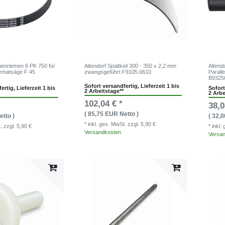
ppenriemen 6 PK 750 für
Altendorf Spaltkeil 300 - 350 x 2,2 mm
Altend
ormatsäge F 45
zwangsgeführt F9105.0610
Parall
B9325
Sofort versandfertig, Lieferzeit 1 bis
ertig, Lieferzeit 1 bis
Sofort
2 Arbeitstage**
2 Arbe
102,04 € *
38,0
( 85,75 EUR Netto )
etto )
( 32,
* inkl. ges. MwSt.
zzgl. 5,90 €
t.
zzgl. 5,90 €
* inkl
Versandkosten
Versa