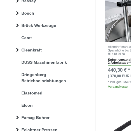
Bessey
Bosch
Brück Werkzeuge
Carat
Altendorf manue
Cleankraft
Spannhöhe bis 
B1418.0170
Sofort versandf
DUSS Maschinenfabrik
2 Arbeitstage**
440,30 € *
Dringenberg
( 370,00 EUR 
Betriebseinrichtungen
* inkl. ges. MwS
Versandkosten
Elastomeri
Elcon
Famag Bohrer
Feichtner Pressen