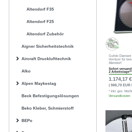
Altendorf F35
Altendorf F25
Altendorf Zubehör
Aigner Sicherheitstechnik
Guhdo Diamant S
Aircraft Drucklufttechnik
Vorritzer für bes
Altendorf
Sofort versandf
Alko
2 Arbeitstage**
1.174,17 €
Alpen Maykestag
( 986,70 EUR 
* inkl. ges. MwS
Beck Befestigungslösungen
Versandkosten
Beko Kleber, Schmierstoff
BEPo