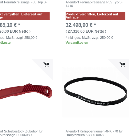
orf Formatkreissäge F35 Typ 3-
Altendorf Formatkreissäge F35 Typ 3-
1410
t vergriffen, Lieferzeit auf
Produkt vergriffen, Lieferzeit auf
ge
Anfrage
85,10 € *
32.498,90 € *
290,00 EUR Netto )
( 27.310,00 EUR Netto )
. ges. MwSt.
zzgl. 250,00 €
* inkl. ges. MwSt.
zzgl. 250,00 €
ndkosten
Versandkosten
orf Schiebestock Zubehör für
Altendorf Keilrippenriemen 4PK 770 für
tkreissäge F06060800
Hauptantrieb K3500.0048