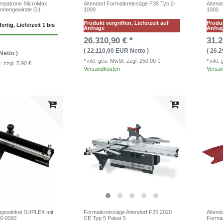
ierpatrone MicroMax
Altendorf Formatkreissäge F35 Typ 2-
Altend
 Innengewinde G1
1000
1000
Produkt vergriffen, Lieferzeit auf
Produk
ertig, Lieferzeit 1 bis
Anfrage
Anfra
26.310,90 € *
31.2
( 22.110,00 EUR Netto )
( 26.
Netto )
* inkl. ges. MwSt.
zzgl. 250,00 €
* inkl
t.
zzgl. 5,90 €
Versandkosten
Versa
ungswinkel DUPLEX mit
Formatkreissäge Altendorf F25 2020
Altend
0.0060
CE Typ 5 Paket 5
Forma