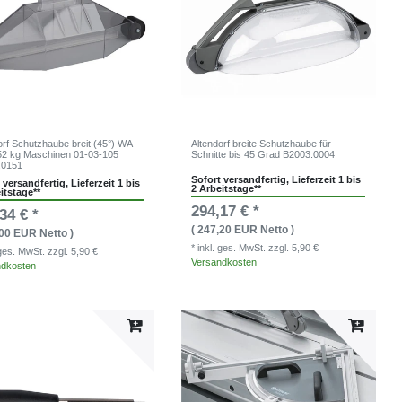
orf Schutzhaube breit (45°) WA
Altendorf breite Schutzhaube für
52 kg Maschinen 01-03-105
Schnitte bis 45 Grad B2003.0004
.0151
Sofort versandfertig, Lieferzeit 1 bis
 versandfertig, Lieferzeit 1 bis
2 Arbeitstage**
itstage**
294,17 € *
34 € *
( 247,20 EUR Netto )
,00 EUR Netto )
* inkl. ges. MwSt.
zzgl. 5,90 €
. ges. MwSt.
zzgl. 5,90 €
Versandkosten
ndkosten