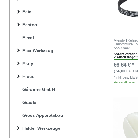
Fein
Festool
Fimal
Altendorf Keilri
Hauptantrieb F
K35000084
Flex Werkzeug
Sofort versandf
2 Arbeitstage**
Flury
66,64 € *
( 56,00 EUR N
Freud
* inkl. ges. MwS
Versandkosten
Géronne GmbH
Graule
Gross Apparatebau
Halder Werkzeuge