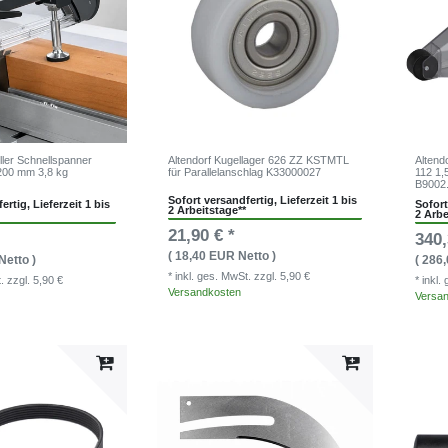
ller Schnellspanner
Altendorf Kugellager 626 ZZ KSTMTL
Altend
200 mm 3,8 kg
für Parallelanschlag K33000027
112 1,
B9002
Sofort versandfertig, Lieferzeit 1 bis
ertig, Lieferzeit 1 bis
Sofort
2 Arbeitstage**
2 Arbe
21,90 € *
340,
( 18,40 EUR Netto )
Netto )
( 286
* inkl. ges. MwSt.
zzgl. 5,90 €
t.
zzgl. 5,90 €
* inkl
Versandkosten
Versa