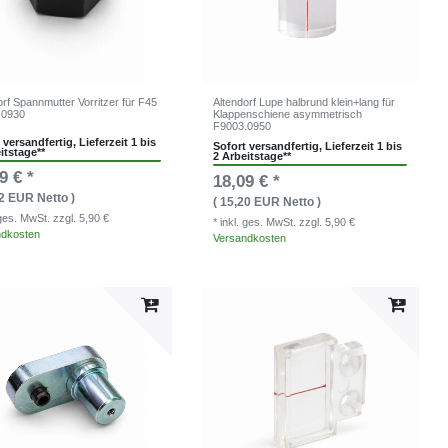
orf Spannmutter Vorritzer für F45
Altendorf Lupe halbrund klein+lang für
.0930
Klappenschiene asymmetrisch
F9003.0950
 versandfertig, Lieferzeit 1 bis
Sofort versandfertig, Lieferzeit 1 bis
itstage**
2 Arbeitstage**
9 € *
18,09 € *
92 EUR Netto )
( 15,20 EUR Netto )
. ges. MwSt.
zzgl. 5,90 €
* inkl. ges. MwSt.
zzgl. 5,90 €
ndkosten
Versandkosten