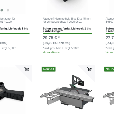
ubmagnet für
Altendorf Klemmstück 38 x 33 x 45 mm
Altend
9017.0100
für Winkelanschlag F9605.0601
B9607
ertig, Lieferzeit 1 bis
Sofort versandfertig, Lieferzeit 1 bis
Sofort
2 Arbeitstage**
2 Arbe
29,75 € *
27,7
etto )
( 25,00 EUR Netto )
( 23,
t.
zzgl. 5,90 €
* inkl. ges. MwSt.
zzgl. 5,90 €
* inkl
Versandkosten
Versa
Neuheit
Neuhe