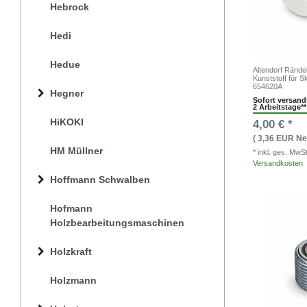
Hebrock
Hedi
Hedue
Altendorf Rände
Kunststoff für 
654620A
Hegner
Sofort versandf
2 Arbeitstage**
HiKOKI
4,00 € *
( 3,36 EUR Net
HM Müllner
* inkl. ges. MwS
Versandkosten
Hoffmann Schwalben
Hofmann
Holzbearbeitungsmaschinen
Holzkraft
Holzmann