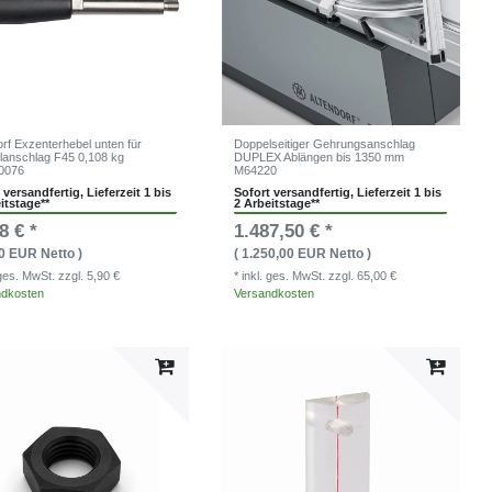
orf Exzenterhebel unten für
Doppelseitiger Gehrungsanschlag
elanschlag F45 0,108 kg
DUPLEX Ablängen bis 1350 mm
0076
M64220
 versandfertig, Lieferzeit 1 bis
Sofort versandfertig, Lieferzeit 1 bis
itstage**
2 Arbeitstage**
8 € *
1.487,50 € *
00 EUR Netto )
( 1.250,00 EUR Netto )
. ges. MwSt.
zzgl. 5,90 €
* inkl. ges. MwSt.
zzgl. 65,00 €
ndkosten
Versandkosten