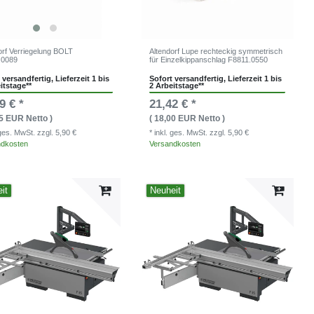
orf Verriegelung BOLT
Altendorf Lupe rechteckig symmetrisch
.0089
für Einzelkippanschlag F8811.0550
 versandfertig, Lieferzeit 1 bis
Sofort versandfertig, Lieferzeit 1 bis
itstage**
2 Arbeitstage**
9 € *
21,42 € *
35 EUR Netto )
( 18,00 EUR Netto )
. ges. MwSt.
zzgl. 5,90 €
* inkl. ges. MwSt.
zzgl. 5,90 €
ndkosten
Versandkosten
it
Neuheit