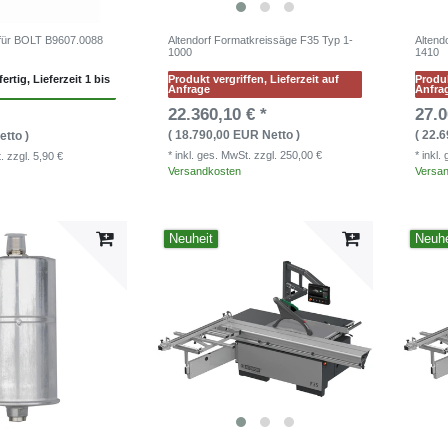
 für BOLT B9607.0088
Altendorf Formatkreissäge F35 Typ 1-
Altend
1000
1410
ertig, Lieferzeit 1 bis
Produkt vergriffen, Lieferzeit auf
Produk
Anfrage
Anfra
22.360,10 € *
27.0
( 18.790,00 EUR Netto )
( 22.
etto )
* inkl. ges. MwSt.
zzgl. 250,00 €
* inkl
t.
zzgl. 5,90 €
Versandkosten
Versa
Neuheit
Neuhe