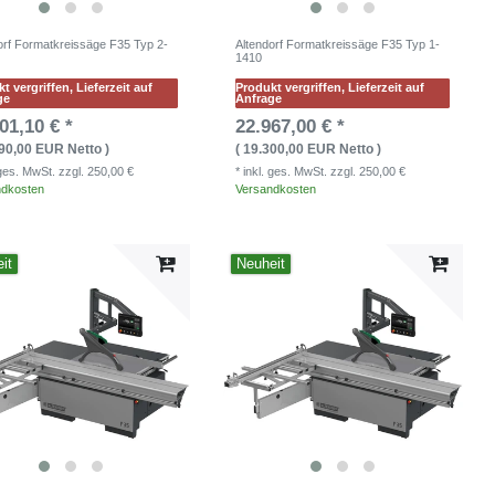
orf Formatkreissäge F35 Typ 2-
Altendorf Formatkreissäge F35 Typ 1-
1410
t vergriffen, Lieferzeit auf
Produkt vergriffen, Lieferzeit auf
ge
Anfrage
01,10 € *
22.967,00 € *
690,00 EUR Netto )
( 19.300,00 EUR Netto )
. ges. MwSt.
zzgl. 250,00 €
* inkl. ges. MwSt.
zzgl. 250,00 €
ndkosten
Versandkosten
it
Neuheit