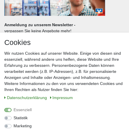
Anmeldung zu unserem Newsletter -
verpassen Sie keine Angebote mehr!
Cookies
Frau
Herr
Divers
Wir nutzen Cookies auf unserer Website. Einige von diesen sind
Nachname*
essenziell, während andere uns helfen, diese Website und Ihre
Erfahrung zu verbessern. Personenbezogene Daten können
verarbeitet werden (z.B. IP-Adressen), z.B. für personalisierte
E-Mail*
Anzeigen und Inhalte oder Anzeigen- und Inhaltsmessung.
Weitere Informationen zu den von uns verwendeten Cookies und
Ihren Rechten als Nutzer finden Sie hier:
Daten­schutz­erklärung
Impressum
Anmelden
Essenziell
Sie können den Newsletter jederzeit kostenlos abbestellen.
Statistik
** gilt für Lieferungen innerhalb Deutschlands, Lieferzeiten für andere Länder
entnehmen Sie bitte der Schaltfläche mit den Versandinformationen
Marketing