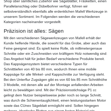
Shop über sämtliches Zubehör wie Sägeblätter, Fräsketten, einen
Parallelanschlag oder Dübelbohrer verfügt, führen wir
selbstverständlich ebenfalls alle erdenklichen Mafell Werkzeuge in
unserem Sortiment. Im Folgenden werden die verschiedenen
Kategorien nacheinander vorgestellt.
Präzision ist alles: Sägen
Mit den verschiedenen Sägewerkzeugen von Mafell erhält der
Kunde helfende Hände, die sowohl für das Grobe, aber auch das
Feine geeignet sind. Es spielt keine Rolle, ob millimetergenaue
Schnitte oder ein Zuschneiden von kräftigem Holz notwendig sind:
Das Angebot hält für jeden Bedarf verschiedene Produkte bereit.
Das Kappsägensystem bietet verschiedene Typen für
Schnitttiefen von 40 bis 80 mm, wodurch Ihnen eine mobile
Kappsäge für alle Winkel- und Kappschnitte zur Verfügung steht.
Bei den Unterflur Zugsägen gibt es von 60 bis 85 mm Schnitthöhe
3 Modelle, mit denen alle auf der Montage anfallenden Arbeiten
leicht zu bewältigen sind. Mit der Präzisionsstichsäge P1 cc
gelingt dem Nutzer beispielsweise jeder noch so lange Schnitt,
was durch die Schienentauglichkeit, einen leistungsstarken Motor
sowie das CUnex Sägeblatt ermöglicht wird. Sollen hingegen
mehrere, identische Platten aus einem festen Material wie