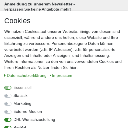
Anmeldung zu unserem Newsletter -
verpassen Sie keine Angebote mehr!
Cookies
Frau
Herr
Divers
Wir nutzen Cookies auf unserer Website. Einige von diesen sind
Nachname*
essenziell, während andere uns helfen, diese Website und Ihre
Erfahrung zu verbessern. Personenbezogene Daten können
verarbeitet werden (z.B. IP-Adressen), z.B. für personalisierte
E-Mail*
Anzeigen und Inhalte oder Anzeigen- und Inhaltsmessung.
Weitere Informationen zu den von uns verwendeten Cookies und
Ihren Rechten als Nutzer finden Sie hier:
Daten­schutz­erklärung
Impressum
Anmelden
Essenziell
Sie können den Newsletter jederzeit kostenlos abbestellen.
Statistik
** gilt für Lieferungen innerhalb Deutschlands, Lieferzeiten für andere Länder
entnehmen Sie bitte der Schaltfläche mit den Versandinformationen
Marketing
Externe Medien
Widerrufs­recht
Impressum
Daten­schutz­erklärung
AGB
DHL Wunschzustellung
Kontakt
Barrierefreiheitserklärung
PayPal