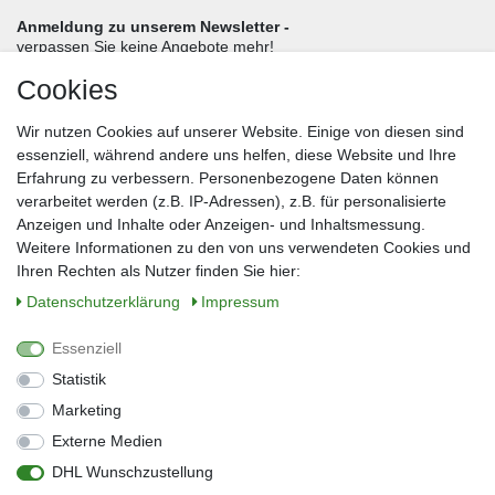
Anmeldung zu unserem Newsletter -
verpassen Sie keine Angebote mehr!
Cookies
Frau
Herr
Divers
Wir nutzen Cookies auf unserer Website. Einige von diesen sind
Nachname*
essenziell, während andere uns helfen, diese Website und Ihre
Erfahrung zu verbessern. Personenbezogene Daten können
verarbeitet werden (z.B. IP-Adressen), z.B. für personalisierte
E-Mail*
Anzeigen und Inhalte oder Anzeigen- und Inhaltsmessung.
Weitere Informationen zu den von uns verwendeten Cookies und
Ihren Rechten als Nutzer finden Sie hier:
Daten­schutz­erklärung
Impressum
Anmelden
Essenziell
Sie können den Newsletter jederzeit kostenlos abbestellen.
Statistik
** gilt für Lieferungen innerhalb Deutschlands, Lieferzeiten für andere Länder
entnehmen Sie bitte der Schaltfläche mit den Versandinformationen
Marketing
Externe Medien
Widerrufs­recht
Impressum
Daten­schutz­erklärung
AGB
DHL Wunschzustellung
Kontakt
Barrierefreiheitserklärung