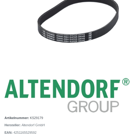
Artikelnummer:
KS29179
Hersteller:
Altendorf GmbH
EAN:
4251165529592