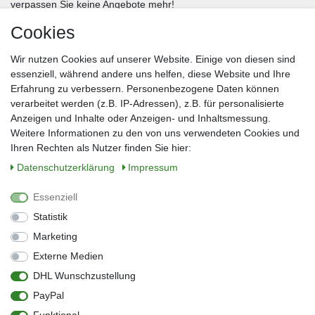
verpassen Sie keine Angebote mehr!
Cookies
Frau
Herr
Divers
Wir nutzen Cookies auf unserer Website. Einige von diesen sind
Nachname*
essenziell, während andere uns helfen, diese Website und Ihre
Erfahrung zu verbessern. Personenbezogene Daten können
verarbeitet werden (z.B. IP-Adressen), z.B. für personalisierte
E-Mail*
Anzeigen und Inhalte oder Anzeigen- und Inhaltsmessung.
Weitere Informationen zu den von uns verwendeten Cookies und
Ihren Rechten als Nutzer finden Sie hier:
Daten­schutz­erklärung
Impressum
Anmelden
Essenziell
Sie können den Newsletter jederzeit kostenlos abbestellen.
Statistik
** gilt für Lieferungen innerhalb Deutschlands, Lieferzeiten für andere Länder
entnehmen Sie bitte der Schaltfläche mit den Versandinformationen
Marketing
Externe Medien
Widerrufs­recht
Impressum
Daten­schutz­erklärung
AGB
DHL Wunschzustellung
Kontakt
Barrierefreiheitserklärung
PayPal
Zahlung & Versand
Umwelt & Entsorgung