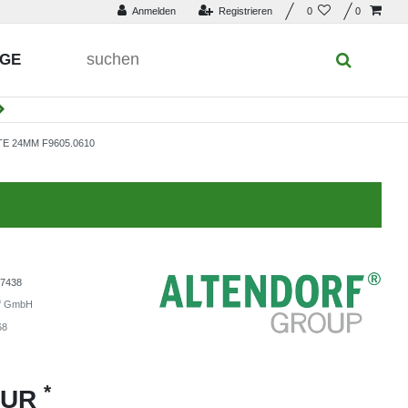
Anmelden
Registrieren
0
0
UGE
E 24MM F9605.0610
7438
rf GmbH
68
*
EUR