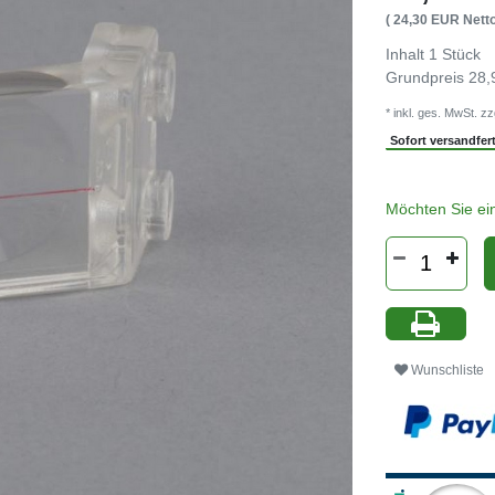
( 24,30 EUR Netto
Inhalt
1
Stück
Grundpreis
28,
* inkl. ges. MwSt. zz
Sofort versandferti
Möchten Sie ei
Wunschliste