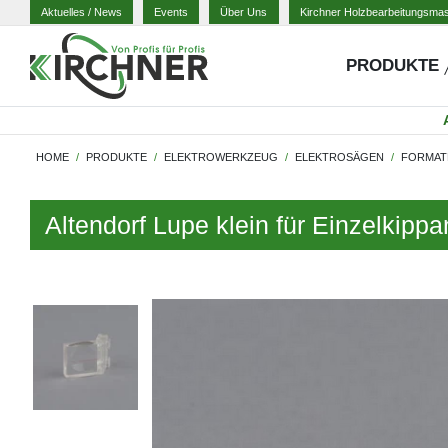
Aktuelles
/ News
Events
Über Uns
Kirchner Holzbearbeitungsma
PRODUKTE
HOME
PRODUKTE
ELEKTROWERKZEUG
ELEKTROSÄGEN
FORMAT
Altendorf Lupe klein für Einzelkip