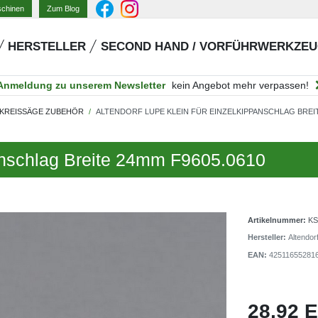
Zum Blog
schinen
HERSTELLER
SECOND HAND / VORFÜHRWERKZE
Anmeldung zu unserem Newsletter
kein Angebot mehr verpassen!
KREISSÄGE ZUBEHÖR
ALTENDORF LUPE KLEIN FÜR EINZELKIPPANSCHLAG BREIT
panschlag Breite 24mm F9605.0610
Artikelnummer:
KS
Hersteller:
Altendo
EAN:
42511655281
28,92 