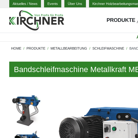
Aktuelles
/ News
Events
Über Uns
Kirchner Holzbearbeitungsma
PRODUKTE
HOME
PRODUKTE
METALLBEARBEITUNG
SCHLEIFMASCHINE
BAND
Bandschleifmaschine Metallkraft 