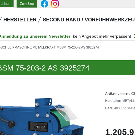
Zum Blog
schinen
HERSTELLER
SECOND HAND / VORFÜHRWERKZE
Anmeldung zu unserem Newsletter
kein Angebot mehr verpassen!
SCHLEIFMASCHINE METALLKRAFT MBSM 75-203-2 AS 3925274
MBSM 75-203-2 AS 3925274
Artikelnummer:
KS
Hersteller:
METALL
EAN:
40363513445
1.205,