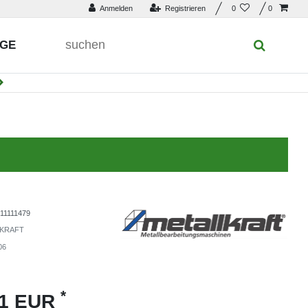
Anmelden
Registrieren
0
0
UGE
11111479
KRAFT
06
*
91 EUR