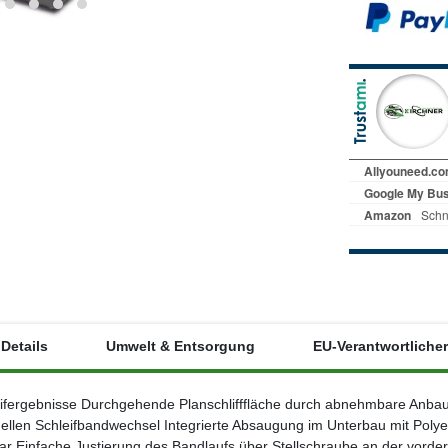
Details
Umwelt & Entsorgung
EU-Verantwortlicher
hleifergebnisse Durchgehende Planschlifffläche durch abnehmbare Anbau
llen Schleifbandwechsel Integrierte Absaugung im Unterbau mit Polyes
r Einfache Justierung des Bandlaufs über Stellschraube an der vorde