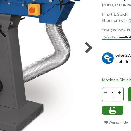
( 1.013,37 EUR Ne
Inhalt
1
Stück
Grundpreis
1.2
* inkl. ges. MwSt. zz
Sofort versandferti
oder
27
mehr In
Möchten Sie ei
Wunschliste