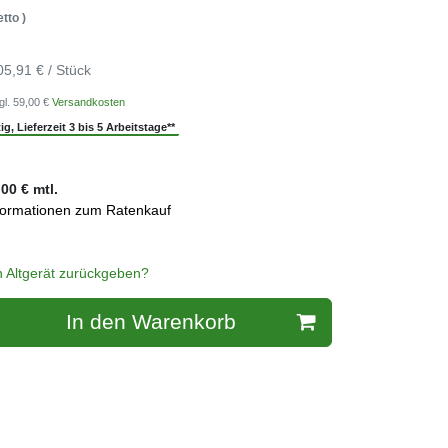
tto )
05,91 € / Stück
gl. 59,00 €
Versandkosten
g, Lieferzeit 3 bis 5 Arbeitstage**
,00
€ mtl.
formationen zum Ratenkauf
n Altgerät zurückgeben?
In den Warenkorb