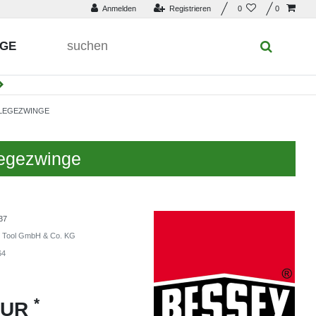
Anmelden
Registrieren
0
0
UGE
RLEGEZWINGE
legezwinge
37
Tool GmbH & Co. KG
64
*
EUR