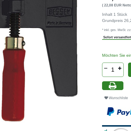
( 22,08 EUR Netto
Inhalt
1
Stück
Grundpreis
26,
* inkl. ges. MwSt. zz
Sofort versandferti
Möchten Sie ei
Wunschliste