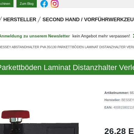
Zum Blog
schinen
HERSTELLER
SECOND HAND / VORFÜHRWERKZE
Anmeldung zu unserem Newsletter
kein Angebot mehr verpassen!
BESSEY ABSTANDHALTER PVA 35/130 PARKETTBÖDEN LAMINAT DISTANZHALTER VE
arkettböden Laminat Distanzhalter Ver
Artikelnummer:
66
Hersteller:
BESSEY 
EAN:
40081580211
26,28 