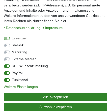
Erfahrung zu verbessern. Personenbezogene Daten können
verarbeitet werden (z.B. IP-Adressen), z.B. für personalisierte
E-Mail*
Anzeigen und Inhalte oder Anzeigen- und Inhaltsmessung.
Weitere Informationen zu den von uns verwendeten Cookies und
Ihren Rechten als Nutzer finden Sie hier:
Daten­schutz­erklärung
Impressum
Anmelden
Essenziell
Sie können den Newsletter jederzeit kostenlos abbestellen.
Statistik
** gilt für Lieferungen innerhalb Deutschlands, Lieferzeiten für andere Länder
entnehmen Sie bitte der Schaltfläche mit den Versandinformationen
Marketing
Externe Medien
Widerrufs­recht
Impressum
Daten­schutz­erklärung
AGB
DHL Wunschzustellung
Kontakt
Barrierefreiheitserklärung
PayPal
Zahlung & Versand
Umwelt & Entsorgung
Funktional
Vertrag widerrufen
Weitere Einstellungen
© Copyright 2026 | Alle Rechte vorbehalten.
Alle akzeptieren
Auswahl akzeptieren