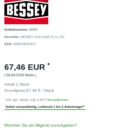
Artikelnummer:
50367
Hersteller:
BESSEY Tool GmbH & Co. KG
EAN:
4008158041872
*
67,46 EUR
( 56,69 EUR Netto )
Inhalt
1
Stück
Grundpreis
67,46 € / Stück
* inkl. ges. MwSt. zzgl. 5,90 €
Versandkosten
Sofort versandfertig, Lieferzeit 1 bis 2 Arbeitstage**
Möchten Sie ein Altgerät zurückgeben?