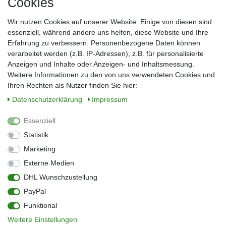
Cookies
Frau
Herr
Divers
Wir nutzen Cookies auf unserer Website. Einige von diesen sind
Nachname*
essenziell, während andere uns helfen, diese Website und Ihre
Erfahrung zu verbessern. Personenbezogene Daten können
verarbeitet werden (z.B. IP-Adressen), z.B. für personalisierte
E-Mail*
Anzeigen und Inhalte oder Anzeigen- und Inhaltsmessung.
Weitere Informationen zu den von uns verwendeten Cookies und
Ihren Rechten als Nutzer finden Sie hier:
Daten­schutz­erklärung
Impressum
Anmelden
Essenziell
Sie können den Newsletter jederzeit kostenlos abbestellen.
Statistik
** gilt für Lieferungen innerhalb Deutschlands, Lieferzeiten für andere Länder
entnehmen Sie bitte der Schaltfläche mit den Versandinformationen
Marketing
Externe Medien
Widerrufs­recht
Impressum
Daten­schutz­erklärung
AGB
DHL Wunschzustellung
Kontakt
Barrierefreiheitserklärung
PayPal
Zahlung & Versand
Umwelt & Entsorgung
Funktional
Vertrag widerrufen
Weitere Einstellungen