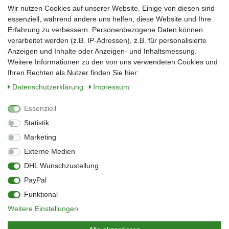
Wir nutzen Cookies auf unserer Website. Einige von diesen sind
Nachname*
essenziell, während andere uns helfen, diese Website und Ihre
Erfahrung zu verbessern. Personenbezogene Daten können
verarbeitet werden (z.B. IP-Adressen), z.B. für personalisierte
E-Mail*
Anzeigen und Inhalte oder Anzeigen- und Inhaltsmessung.
Weitere Informationen zu den von uns verwendeten Cookies und
Ihren Rechten als Nutzer finden Sie hier:
Daten­schutz­erklärung
Impressum
Anmelden
Essenziell
Sie können den Newsletter jederzeit kostenlos abbestellen.
Statistik
** gilt für Lieferungen innerhalb Deutschlands, Lieferzeiten für andere Länder
entnehmen Sie bitte der Schaltfläche mit den Versandinformationen
Marketing
Externe Medien
Widerrufs­recht
Impressum
Daten­schutz­erklärung
AGB
DHL Wunschzustellung
Kontakt
Barrierefreiheitserklärung
PayPal
Zahlung & Versand
Umwelt & Entsorgung
Funktional
Vertrag widerrufen
Weitere Einstellungen
© Copyright 2026 | Alle Rechte vorbehalten.