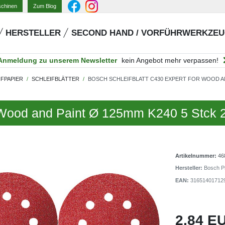
Zum Blog
schinen
HERSTELLER
SECOND HAND / VORFÜHRWERKZE
Anmeldung zu unserem Newsletter
kein Angebot mehr verpassen!
IFPAPIER
SCHLEIFBLÄTTER
BOSCH SCHLEIFBLATT C430 EXPERT FOR WOOD AND
or Wood and Paint Ø 125mm K240 5 Stck
Artikelnummer:
46
Hersteller:
Bosch Pr
EAN:
31651401712
2,84 E