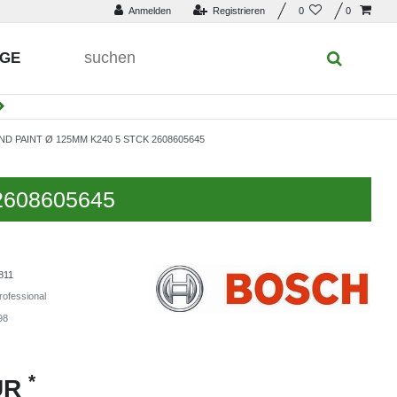
Anmelden
Registrieren
0
0
UGE
 PAINT Ø 125MM K240 5 STCK 2608605645
 2608605645
811
ofessional
98
*
UR