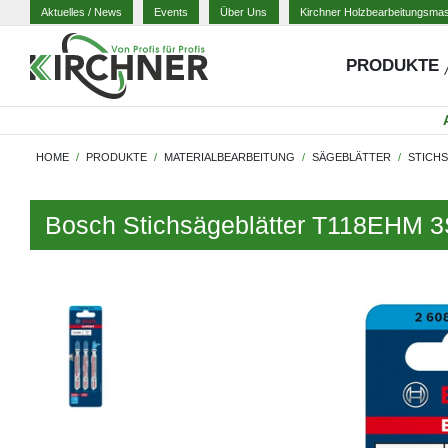
Aktuelles
/ News
Events
Über Uns
Kirchner Holzbearbeitungsma
PRODUKTE
HOME
PRODUKTE
MATERIALBEARBEITUNG
SÄGEBLÄTTER
STICH
Bosch Stichsägeblätter T118EHM 3