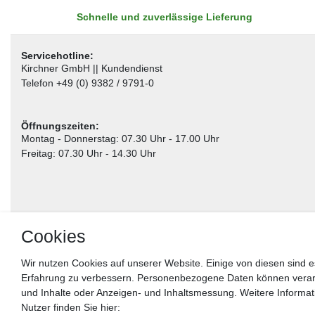
Schnelle und zuverlässige Lieferung
Servicehotline:
Kirchner GmbH || Kundendienst
Telefon +49 (0) 9382 / 9791-0
Öffnungszeiten:
Montag - Donnerstag: 07.30 Uhr - 17.00 Uhr
Freitag: 07.30 Uhr - 14.30 Uhr
Cookies
Wir nutzen Cookies auf unserer Website. Einige von diesen sind e
Erfahrung zu verbessern. Personenbezogene Daten können verarbei
** gilt für Lieferungen innerhalb Deutschlands, Lieferzeiten für andere Länder entnehm
und Inhalte oder Anzeigen- und Inhaltsmessung. Weitere Informa
Nutzer finden Sie hier:
Widerrufs­recht
Impressum
Daten­schutz­erklärung
AGB
Kon