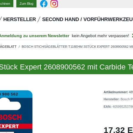
Zum Blog
schinen
HERSTELLER
SECOND HAND / VORFÜHRWERKZE
Anmeldung zu unserem Newsletter
kein Angebot mehr verpassen!
SÄGEBLATT
BOSCH STICHSÄGEBLÄTTER T118EHM 3STÜCK EXPERT 2608900562 
Stück Expert 2608900562 mit Carbide T
Artikelnummer:
48
Hersteller:
Bosch Pr
EAN:
40599525378
17,32 