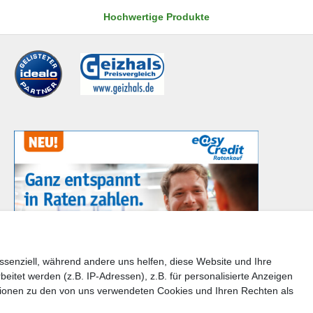
Hochwertige Produkte
ssenziell, während andere uns helfen, diese Website und Ihre
tet werden (z.B. IP-Adressen), z.B. für personalisierte Anzeigen
en Sie bitte der Schaltfläche mit den Versandinformationen
tionen zu den von uns verwendeten Cookies und Ihren Rechten als
takt
Barrierefreiheitserklärung