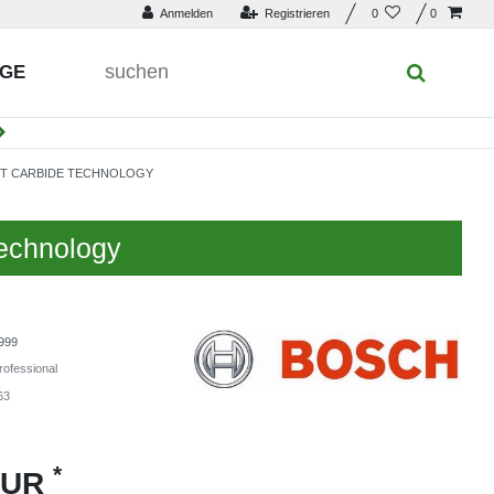
Anmelden
Registrieren
0
0
UGE
MIT CARBIDE TECHNOLOGY
echnology
999
ofessional
63
*
EUR