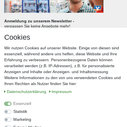
Anmeldung zu unserem Newsletter -
verpassen Sie keine Angebote mehr!
Cookies
Frau
Herr
Divers
Wir nutzen Cookies auf unserer Website. Einige von diesen sind
Nachname*
essenziell, während andere uns helfen, diese Website und Ihre
Erfahrung zu verbessern. Personenbezogene Daten können
verarbeitet werden (z.B. IP-Adressen), z.B. für personalisierte
E-Mail*
Anzeigen und Inhalte oder Anzeigen- und Inhaltsmessung.
Weitere Informationen zu den von uns verwendeten Cookies und
Ihren Rechten als Nutzer finden Sie hier:
Daten­schutz­erklärung
Impressum
Anmelden
Essenziell
Sie können den Newsletter jederzeit kostenlos abbestellen.
Statistik
** gilt für Lieferungen innerhalb Deutschlands, Lieferzeiten für andere Länder
entnehmen Sie bitte der Schaltfläche mit den Versandinformationen
Marketing