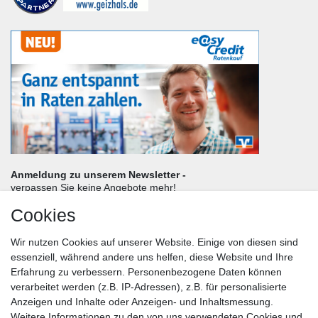
Anmeldung zu unserem Newsletter -
verpassen Sie keine Angebote mehr!
Cookies
Frau
Herr
Divers
Wir nutzen Cookies auf unserer Website. Einige von diesen sind
Nachname*
essenziell, während andere uns helfen, diese Website und Ihre
Erfahrung zu verbessern. Personenbezogene Daten können
verarbeitet werden (z.B. IP-Adressen), z.B. für personalisierte
E-Mail*
Anzeigen und Inhalte oder Anzeigen- und Inhaltsmessung.
Weitere Informationen zu den von uns verwendeten Cookies und