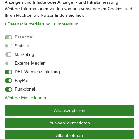
E-Mail*
Anzeigen und Inhalte oder Anzeigen- und Inhaltsmessung.
Weitere Informationen zu den von uns verwendeten Cookies und
Ihren Rechten als Nutzer finden Sie hier:
Daten­schutz­erklärung
Impressum
Anmelden
Essenziell
Sie können den Newsletter jederzeit kostenlos abbestellen.
Statistik
** gilt für Lieferungen innerhalb Deutschlands, Lieferzeiten für andere Länder
entnehmen Sie bitte der Schaltfläche mit den Versandinformationen
Marketing
Externe Medien
Widerrufs­recht
Impressum
Daten­schutz­erklärung
AGB
DHL Wunschzustellung
Kontakt
Barrierefreiheitserklärung
PayPal
Zahlung & Versand
Umwelt & Entsorgung
Funktional
Vertrag widerrufen
Weitere Einstellungen
© Copyright 2026 | Alle Rechte vorbehalten.
Alle akzeptieren
Auswahl akzeptieren
Alle ablehnen