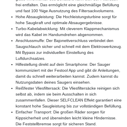
frei entfalten. Das ermöglicht eine gleichmäßige Befüllung
und fast 100 %ige Ausnutzung des Filtersackvolumens.
Hohe Absaugleistung: Die Hochleistungsturbine sorgt für
hohe Saugkraft und optimale Absaugergebnisse.
Turbo-Kabelabwicklung: Mit cleverem Klappmechanismus
wird das Kabel im Handumdrehen abgenommen.
Anschlussmuffe: Der Bajonettverschluss verbindet den
Saugschlauch sicher und schnell mit dem Elektrowerkzeug.
Mit Bypass zur individuellen Einstellung des
Luftdurchsatzes.
Hilfestellung direkt auf dein Smartphone: Der Sauger
kommuniziert mit der Festool App und gibt dir Anleitungen,
damit du schnell weiterarbeiten kannst. Zudem kannst du
Nutzungsdaten deines Saugers einsehen.
Reißfester Vliesfiltersack: Die Vliesfiltersäcke reinigen sich
selbst ab, indem sie beim Ausschalten in sich
zusammenfallen. Dieser SELFCLEAN Effekt garantiert eine
konstant hohe Saugleistung bis zur vollständigen Befüllung.
Einfacher Transport: Die großen Räder sorgen für
Kippsicherheit und überwinden leicht kleine Hindernisse.
Die Feststellbremse sorgt für sicheren Stand.