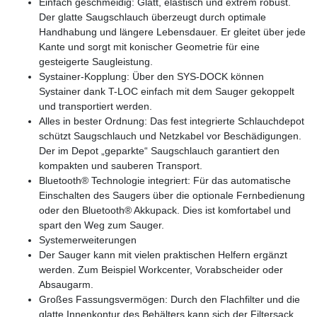
Einfach geschmeidig: Glatt, elastisch und extrem robust.
Der glatte Saugschlauch überzeugt durch optimale
Handhabung und längere Lebensdauer. Er gleitet über jede
Kante und sorgt mit konischer Geometrie für eine
gesteigerte Saugleistung.
Systainer-Kopplung: Über den SYS-DOCK können
Systainer dank T-LOC einfach mit dem Sauger gekoppelt
und transportiert werden.
Alles in bester Ordnung: Das fest integrierte Schlauchdepot
schützt Saugschlauch und Netzkabel vor Beschädigungen.
Der im Depot „geparkte“ Saugschlauch garantiert den
kompakten und sauberen Transport.
Bluetooth® Technologie integriert: Für das automatische
Einschalten des Saugers über die optionale Fernbedienung
oder den Bluetooth® Akkupack. Dies ist komfortabel und
spart den Weg zum Sauger.
Systemerweiterungen
Der Sauger kann mit vielen praktischen Helfern ergänzt
werden. Zum Beispiel Workcenter, Vorabscheider oder
Absaugarm.
Großes Fassungsvermögen: Durch den Flachfilter und die
glatte Innenkontur des Behälters kann sich der Filtersack