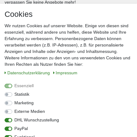
verpassen Sie keine Angebote mehr!
Cookies
Frau
Herr
Divers
Wir nutzen Cookies auf unserer Website. Einige von diesen sind
Nachname*
essenziell, während andere uns helfen, diese Website und Ihre
Erfahrung zu verbessern. Personenbezogene Daten können
verarbeitet werden (z.B. IP-Adressen), z.B. für personalisierte
E-Mail*
Anzeigen und Inhalte oder Anzeigen- und Inhaltsmessung.
Weitere Informationen zu den von uns verwendeten Cookies und
Ihren Rechten als Nutzer finden Sie hier:
Daten­schutz­erklärung
Impressum
Anmelden
Essenziell
Sie können den Newsletter jederzeit kostenlos abbestellen.
Statistik
** gilt für Lieferungen innerhalb Deutschlands, Lieferzeiten für andere Länder
entnehmen Sie bitte der Schaltfläche mit den Versandinformationen
Marketing
Externe Medien
Widerrufs­recht
Impressum
Daten­schutz­erklärung
AGB
DHL Wunschzustellung
Kontakt
Barrierefreiheitserklärung
PayPal
Zahlung & Versand
Umwelt & Entsorgung