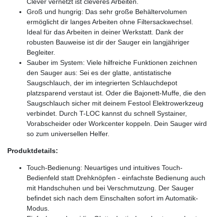
Clever vernetzt ist cleveres Arbeiten.
Groß und hungrig: Das sehr große Behältervolumen
ermöglicht dir langes Arbeiten ohne Filtersackwechsel.
Ideal für das Arbeiten in deiner Werkstatt. Dank der
robusten Bauweise ist dir der Sauger ein langjähriger
Begleiter.
Sauber im System: Viele hilfreiche Funktionen zeichnen
den Sauger aus: Sei es der glatte, antistatische
Saugschlauch, der im integrierten Schlauchdepot
platzsparend verstaut ist. Oder die Bajonett-Muffe, die den
Saugschlauch sicher mit deinem Festool Elektrowerkzeug
verbindet. Durch T-LOC kannst du schnell Systainer,
Vorabscheider oder Workcenter koppeln. Dein Sauger wird
so zum universellen Helfer.
Produktdetails:
Touch-Bedienung: Neuartiges und intuitives Touch-
Bedienfeld statt Drehknöpfen - einfachste Bedienung auch
mit Handschuhen und bei Verschmutzung. Der Sauger
befindet sich nach dem Einschalten sofort im Automatik-
Modus.