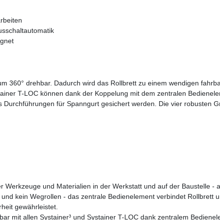
rbeiten
usschaltautomatik
ignet
d um 360° drehbar. Dadurch wird das Rollbrett zu einem wendigen fahrba
ystainer T-LOC können dank der Koppelung mit dem zentralen Bedienel
 Durchführungen für Spanngurt gesichert werden. Die vier robusten Gri
r Werkzeuge und Materialien in der Werkstatt und auf der Baustelle - a
 und kein Wegrollen - das zentrale Bedienelement verbindet Rollbrett
eit gewährleistet.
lbar mit allen Systainer³ und Systainer T-LOC dank zentralem Bedienel