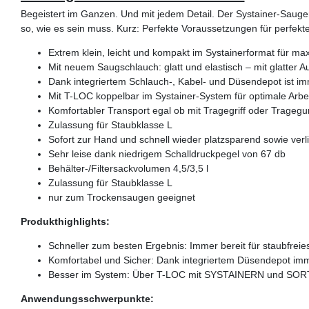
Begeistert im Ganzen. Und mit jedem Detail. Der Systainer-Sauger
so, wie es sein muss. Kurz: Perfekte Voraussetzungen für perfekt
Extrem klein, leicht und kompakt im Systainerformat für max
Mit neuem Saugschlauch: glatt und elastisch – mit glatter 
Dank integriertem Schlauch-, Kabel- und Düsendepot ist imm
Mit T-LOC koppelbar im Systainer-System für optimale Arbei
Komfortabler Transport egal ob mit Tragegriff oder Tragegu
Zulassung für Staubklasse L
Sofort zur Hand und schnell wieder platzsparend sowie verli
Sehr leise dank niedrigem Schalldruckpegel von 67 db
Behälter-/Filtersackvolumen 4,5/3,5 l
Zulassung für Staubklasse L
nur zum Trockensaugen geeignet
Produkthighlights:
Schneller zum besten Ergebnis: Immer bereit für staubfreie
Komfortabel und Sicher: Dank integriertem Düsendepot imme
Besser im System: Über T-LOC mit SYSTAINERN und SOR
Anwendungsschwerpunkte: