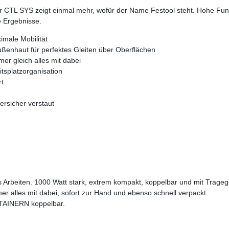
 CTL SYS zeigt einmal mehr, wofür der Name Festool steht. Hohe Funktio
e Ergebnisse.
imale Mobilität
Außenhaut für perfektes Gleiten über Oberflächen
er gleich alles mit dabei
tsplatzorganisation
rt
ersicher verstaut
s Arbeiten. 1000 Watt stark, extrem kompakt, koppelbar und mit Tragegr
r alles mit dabei, sofort zur Hand und ebenso schnell verpackt.
TAINERN koppelbar.