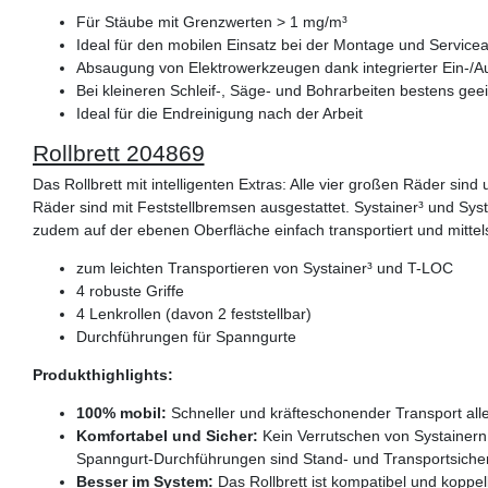
Für Stäube mit Grenzwerten > 1 mg/m³
Ideal für den mobilen Einsatz bei der Montage und Servicea
Absaugung von Elektrowerkzeugen dank integrierter Ein-/A
Bei kleineren Schleif-, Säge- und Bohrarbeiten bestens gee
Ideal für die Endreinigung nach der Arbeit
Rollbrett 204869
Das Rollbrett mit intelligenten Extras: Alle vier großen Räder sin
Räder sind mit Feststellbremsen ausgestattet. Systainer³ und S
zudem auf der ebenen Oberfläche einfach transportiert und mittels
zum leichten Transportieren von Systainer³ und T-LOC
4 robuste Griffe
4 Lenkrollen (davon 2 feststellbar)
Durchführungen für Spanngurte
Produkthighlights:
100% mobil:
Schneller und kräfteschonender Transport alle
Komfortabel und Sicher:
Kein Verrutschen von Systainern
Spanngurt-Durchführungen sind Stand- und Transportsicherh
Besser im System:
Das Rollbrett ist kompatibel und koppe