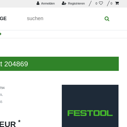
Anmelden
Registrieren
0
0
UGE
tt 204869
794
OL
65
*
 EUR