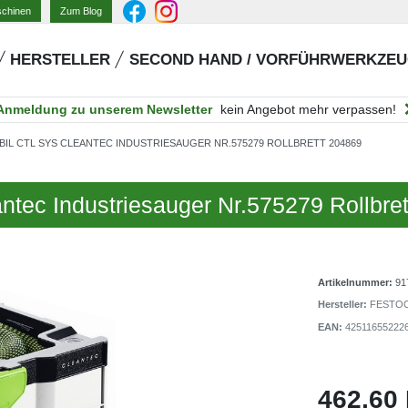
Zum Blog
schinen
HERSTELLER
SECOND HAND / VORFÜHRWERKZE
Anmeldung zu unserem Newsletter
kein Angebot mehr verpassen!
L CTL SYS CLEANTEC INDUSTRIESAUGER NR.575279 ROLLBRETT 204869
tec Industriesauger Nr.575279 Rollbre
Artikelnummer:
91
Hersteller:
FESTO
EAN:
42511655222
462,60