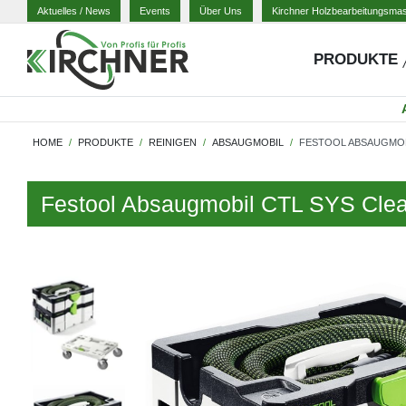
Aktuelles
/ News
Events
Über Uns
Kirchner Holzbearbeitungsma
PRODUKTE
HOME
PRODUKTE
REINIGEN
ABSAUGMOBIL
FESTOOL ABSAUGMOBI
Festool Absaugmobil CTL SYS Clean