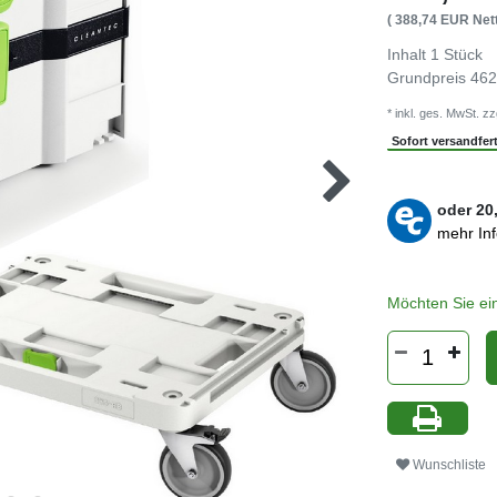
( 388,74 EUR Nett
Inhalt
1
Stück
Grundpreis
462
* inkl. ges. MwSt. zz
Sofort versandferti
oder
20
mehr In
Möchten Sie ei
Wunschliste