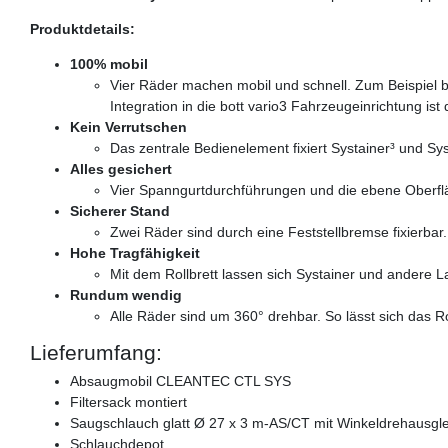
Produktdetails:
100% mobil
Vier Räder machen mobil und schnell. Zum Beispiel b
Integration in die bott vario3 Fahrzeugeinrichtung ist d
Kein Verrutschen
Das zentrale Bedienelement fixiert Systainer³ und S
Alles gesichert
Vier Spanngurtdurchführungen und die ebene Oberflä
Sicherer Stand
Zwei Räder sind durch eine Feststellbremse fixierbar.
Hohe Tragfähigkeit
Mit dem Rollbrett lassen sich Systainer und andere 
Rundum wendig
Alle Räder sind um 360° drehbar. So lässt sich das 
Lieferumfang:
Absaugmobil CLEANTEC CTL SYS
Filtersack montiert
Saugschlauch glatt Ø 27 x 3 m-AS/CT mit Winkeldrehausgle
Schlauchdepot