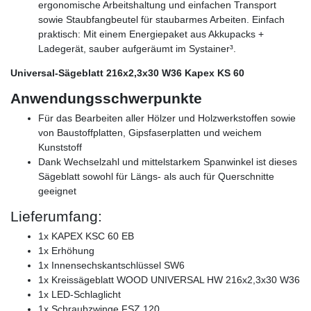
ergonomische Arbeitshaltung und einfachen Transport
sowie Staubfangbeutel für staubarmes Arbeiten. Einfach
praktisch: Mit einem Energiepaket aus Akkupacks +
Ladegerät, sauber aufgeräumt im Systainer³.
Universal-Sägeblatt 216x2,3x30 W36 Kapex KS 60
Anwendungsschwerpunkte
Für das Bearbeiten aller Hölzer und Holzwerkstoffen sowie
von Baustoffplatten, Gipsfaserplatten und weichem
Kunststoff
Dank Wechselzahl und mittelstarkem Spanwinkel ist dieses
Sägeblatt sowohl für Längs- als auch für Querschnitte
geeignet
Lieferumfang:
1x KAPEX KSC 60 EB
1x Erhöhung
1x Innensechskantschlüssel SW6
1x Kreissägeblatt WOOD UNIVERSAL HW 216x2,3x30 W36
1x LED-Schlaglicht
1x Schraubzwinge FSZ 120