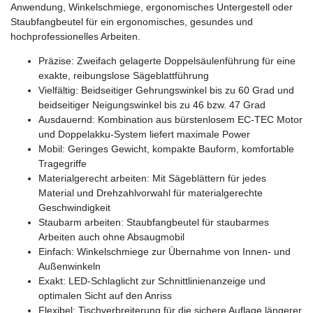
Anwendung, Winkelschmiege, ergonomisches Untergestell oder
Staubfangbeutel für ein ergonomisches, gesundes und
hochprofessionelles Arbeiten.
Präzise: Zweifach gelagerte Doppelsäulenführung für eine
exakte, reibungslose Sägeblattführung
Vielfältig: Beidseitiger Gehrungswinkel bis zu 60 Grad und
beidseitiger Neigungswinkel bis zu 46 bzw. 47 Grad
Ausdauernd: Kombination aus bürstenlosem EC-TEC Motor
und Doppelakku-System liefert maximale Power
Mobil: Geringes Gewicht, kompakte Bauform, komfortable
Tragegriffe
Materialgerecht arbeiten: Mit Sägeblättern für jedes
Material und Drehzahlvorwahl für materialgerechte
Geschwindigkeit
Staubarm arbeiten: Staubfangbeutel für staubarmes
Arbeiten auch ohne Absaugmobil
Einfach: Winkelschmiege zur Übernahme von Innen- und
Außenwinkeln
Exakt: LED-Schlaglicht zur Schnittlinienanzeige und
optimalen Sicht auf den Anriss
Flexibel: Tischverbreiterung für die sichere Auflage längerer