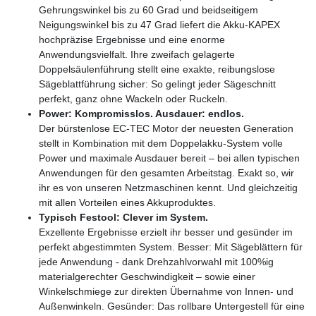
Gehrungswinkel bis zu 60 Grad und beidseitigem
Neigungswinkel bis zu 47 Grad liefert die Akku-KAPEX
hochpräzise Ergebnisse und eine enorme
Anwendungsvielfalt. Ihre zweifach gelagerte
Doppelsäulenführung stellt eine exakte, reibungslose
Sägeblattführung sicher: So gelingt jeder Sägeschnitt
perfekt, ganz ohne Wackeln oder Ruckeln.
Power: Kompromisslos. Ausdauer: endlos.
Der bürstenlose EC-TEC Motor der neuesten Generation
stellt in Kombination mit dem Doppelakku-System volle
Power und maximale Ausdauer bereit – bei allen typischen
Anwendungen für den gesamten Arbeitstag. Exakt so, wir
ihr es von unseren Netzmaschinen kennt. Und gleichzeitig
mit allen Vorteilen eines Akkuproduktes.
Typisch Festool: Clever im System.
Exzellente Ergebnisse erzielt ihr besser und gesünder im
perfekt abgestimmten System. Besser: Mit Sägeblättern für
jede Anwendung - dank Drehzahlvorwahl mit 100%ig
materialgerechter Geschwindigkeit – sowie einer
Winkelschmiege zur direkten Übernahme von Innen- und
Außenwinkeln. Gesünder: Das rollbare Untergestell für eine