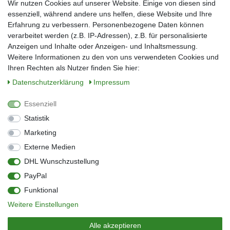
Wir nutzen Cookies auf unserer Website. Einige von diesen sind
Nachname*
essenziell, während andere uns helfen, diese Website und Ihre
Erfahrung zu verbessern. Personenbezogene Daten können
verarbeitet werden (z.B. IP-Adressen), z.B. für personalisierte
E-Mail*
Anzeigen und Inhalte oder Anzeigen- und Inhaltsmessung.
Weitere Informationen zu den von uns verwendeten Cookies und
Ihren Rechten als Nutzer finden Sie hier:
Daten­schutz­erklärung
Impressum
Anmelden
Essenziell
Sie können den Newsletter jederzeit kostenlos abbestellen.
Statistik
** gilt für Lieferungen innerhalb Deutschlands, Lieferzeiten für andere Länder
entnehmen Sie bitte der Schaltfläche mit den Versandinformationen
Marketing
Externe Medien
Widerrufs­recht
Impressum
Daten­schutz­erklärung
AGB
DHL Wunschzustellung
Kontakt
Barrierefreiheitserklärung
PayPal
Zahlung & Versand
Umwelt & Entsorgung
Funktional
Vertrag widerrufen
Weitere Einstellungen
© Copyright 2026 | Alle Rechte vorbehalten.
Alle akzeptieren