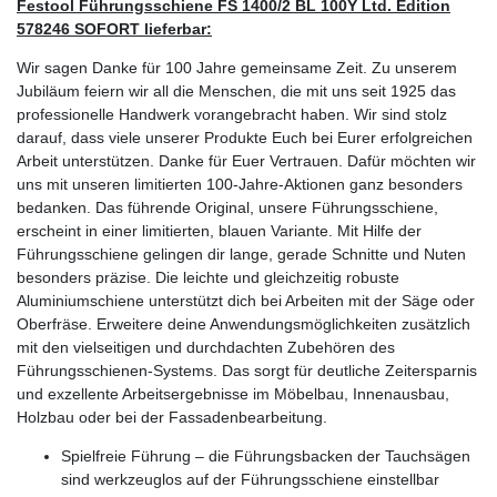
Festool Führungsschiene FS 1400/2 BL 100Y Ltd. Edition
578246 SOFORT lieferbar:
Wir sagen Danke für 100 Jahre gemeinsame Zeit. Zu unserem
Jubiläum feiern wir all die Menschen, die mit uns seit 1925 das
professionelle Handwerk vorangebracht haben. Wir sind stolz
darauf, dass viele unserer Produkte Euch bei Eurer erfolgreichen
Arbeit unterstützen. Danke für Euer Vertrauen. Dafür möchten wir
uns mit unseren limitierten 100-Jahre-Aktionen ganz besonders
bedanken. Das führende Original, unsere Führungsschiene,
erscheint in einer limitierten, blauen Variante. Mit Hilfe der
Führungsschiene gelingen dir lange, gerade Schnitte und Nuten
besonders präzise. Die leichte und gleichzeitig robuste
Aluminiumschiene unterstützt dich bei Arbeiten mit der Säge oder
Oberfräse. Erweitere deine Anwendungsmöglichkeiten zusätzlich
mit den vielseitigen und durchdachten Zubehören des
Führungsschienen-Systems. Das sorgt für deutliche Zeitersparnis
und exzellente Arbeitsergebnisse im Möbelbau, Innenausbau,
Holzbau oder bei der Fassadenbearbeitung.
Spielfreie Führung – die Führungsbacken der Tauchsägen
sind werkzeuglos auf der Führungsschiene einstellbar