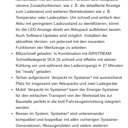
clevere Zusatzfunktionen, wie z. B. die detaillierte Anzeige
zum Ladestand und weiteren Betriebsdaten wie z. B.
Temperatur oder Ladezyklen. Um schnell und einfach den
Akku mit geringstem Ladezustand zu identifizieren, könnt
ihr die LED-Anzeige direkt am Akkupack aufblinken lassen.
Auch Software Updates sind möglich: Installiert die
aktuellste Version, um jederzeit mit den neuesten
Funktionen der Werkzeuge zu arbeiten
Blitzschnell geladen: In Kombination mit AIRSTREAM
Schnellladegerät SCA 16 schnell und effektiv mit aktiver
Kühlung vor und während des Ladevorgangs in 27 Minuten
bis "ready" geladen
Sicher aufgeräumt: Verpackt im Systainer³ mit ausreichend
Platz für insgesamt vier Akkupacks und zwei Ladegeräte
Mobil: Verpackt im Systainer³ kann der Energie-Systainer
für den einfachen Transport von der Werkstatt bis zur
Baustelle perfekt in die bott Fahrzeugeinrichtung integriert
werden
Besser im System: Systainer³ sind untereinander
kompatibel und koppelbar mit allen vorherigen Systainer-
Generationen, Absaugmobilen und vielem weiteren