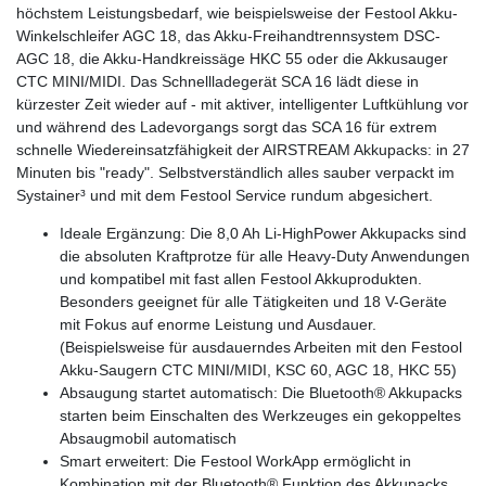
höchstem Leistungsbedarf, wie beispielsweise der Festool Akku-
Winkelschleifer AGC 18, das Akku-Freihandtrennsystem DSC-
AGC 18, die Akku-Handkreissäge HKC 55 oder die Akkusauger
CTC MINI/MIDI. Das Schnellladegerät SCA 16 lädt diese in
kürzester Zeit wieder auf - mit aktiver, intelligenter Luftkühlung vor
und während des Ladevorgangs sorgt das SCA 16 für extrem
schnelle Wiedereinsatzfähigkeit der AIRSTREAM Akkupacks: in 27
Minuten bis "ready". Selbstverständlich alles sauber verpackt im
Systainer³ und mit dem Festool Service rundum abgesichert.
Ideale Ergänzung: Die 8,0 Ah Li-HighPower Akkupacks sind
die absoluten Kraftprotze für alle Heavy-Duty Anwendungen
und kompatibel mit fast allen Festool Akkuprodukten.
Besonders geeignet für alle Tätigkeiten und 18 V-Geräte
mit Fokus auf enorme Leistung und Ausdauer.
(Beispielsweise für ausdauerndes Arbeiten mit den Festool
Akku-Saugern CTC MINI/MIDI, KSC 60, AGC 18, HKC 55)
Absaugung startet automatisch: Die Bluetooth® Akkupacks
starten beim Einschalten des Werkzeuges ein gekoppeltes
Absaugmobil automatisch
Smart erweitert: Die Festool WorkApp ermöglicht in
Kombination mit der Bluetooth® Funktion des Akkupacks