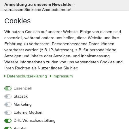
Anmeldung zu unserem Newsletter -
verpassen Sie keine Angebote mehr!
Cookies
Frau
Herr
Divers
Wir nutzen Cookies auf unserer Website. Einige von diesen sind
Nachname*
essenziell, während andere uns helfen, diese Website und Ihre
Erfahrung zu verbessern. Personenbezogene Daten können
verarbeitet werden (z.B. IP-Adressen), z.B. für personalisierte
E-Mail*
Anzeigen und Inhalte oder Anzeigen- und Inhaltsmessung.
Weitere Informationen zu den von uns verwendeten Cookies und
Ihren Rechten als Nutzer finden Sie hier:
Daten­schutz­erklärung
Impressum
Anmelden
Essenziell
Sie können den Newsletter jederzeit kostenlos abbestellen.
Statistik
** gilt für Lieferungen innerhalb Deutschlands, Lieferzeiten für andere Länder
entnehmen Sie bitte der Schaltfläche mit den Versandinformationen
Marketing
Externe Medien
Widerrufs­recht
Impressum
Daten­schutz­erklärung
AGB
DHL Wunschzustellung
Kontakt
Barrierefreiheitserklärung
PayPal