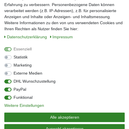
Erfahrung zu verbessern. Personenbezogene Daten können
verarbeitet werden (z.B. IP-Adressen), z.B. für personalisierte
E-Mail*
Anzeigen und Inhalte oder Anzeigen- und Inhaltsmessung.
Weitere Informationen zu den von uns verwendeten Cookies und
Ihren Rechten als Nutzer finden Sie hier:
Daten­schutz­erklärung
Impressum
Anmelden
Essenziell
Sie können den Newsletter jederzeit kostenlos abbestellen.
Statistik
** gilt für Lieferungen innerhalb Deutschlands, Lieferzeiten für andere Länder
entnehmen Sie bitte der Schaltfläche mit den Versandinformationen
Marketing
Externe Medien
Widerrufs­recht
Impressum
Daten­schutz­erklärung
AGB
DHL Wunschzustellung
Kontakt
Barrierefreiheitserklärung
PayPal
Zahlung & Versand
Umwelt & Entsorgung
Funktional
Vertrag widerrufen
Weitere Einstellungen
© Copyright 2026 | Alle Rechte vorbehalten.
Alle akzeptieren
Auswahl akzeptieren