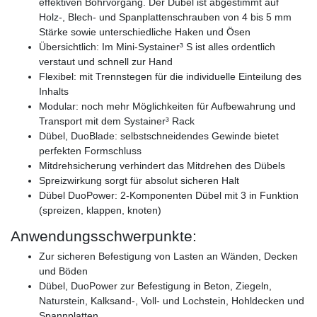
effektiven Bohrvorgang. Der Dübel ist abgestimmt auf
Holz-, Blech- und Spanplattenschrauben von 4 bis 5 mm
Stärke sowie unterschiedliche Haken und Ösen
Übersichtlich: Im Mini-Systainer³ S ist alles ordentlich
verstaut und schnell zur Hand
Flexibel: mit Trennstegen für die individuelle Einteilung des
Inhalts
Modular: noch mehr Möglichkeiten für Aufbewahrung und
Transport mit dem Systainer³ Rack
Dübel, DuoBlade: selbstschneidendes Gewinde bietet
perfekten Formschluss
Mitdrehsicherung verhindert das Mitdrehen des Dübels
Spreizwirkung sorgt für absolut sicheren Halt
Dübel DuoPower: 2-Komponenten Dübel mit 3 in Funktion
(spreizen, klappen, knoten)
Anwendungsschwerpunkte:
Zur sicheren Befestigung von Lasten an Wänden, Decken
und Böden
Dübel, DuoPower zur Befestigung in Beton, Ziegeln,
Naturstein, Kalksand-, Voll- und Lochstein, Hohldecken und
Spannplatten