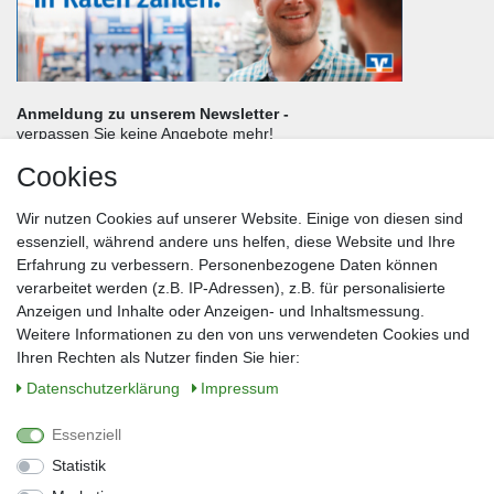
Anmeldung zu unserem Newsletter -
verpassen Sie keine Angebote mehr!
Cookies
Frau
Herr
Divers
Wir nutzen Cookies auf unserer Website. Einige von diesen sind
Nachname*
essenziell, während andere uns helfen, diese Website und Ihre
Erfahrung zu verbessern. Personenbezogene Daten können
verarbeitet werden (z.B. IP-Adressen), z.B. für personalisierte
E-Mail*
Anzeigen und Inhalte oder Anzeigen- und Inhaltsmessung.
Weitere Informationen zu den von uns verwendeten Cookies und
Ihren Rechten als Nutzer finden Sie hier:
Daten­schutz­erklärung
Impressum
Anmelden
Essenziell
Sie können den Newsletter jederzeit kostenlos abbestellen.
Statistik
** gilt für Lieferungen innerhalb Deutschlands, Lieferzeiten für andere Länder
entnehmen Sie bitte der Schaltfläche mit den Versandinformationen