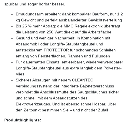
spürbar und sogar hörbar besser.
Ermüdungsarm arbeiten: dank kompakter Bauform, nur 1,2
kg Gewicht und perfekt ausbalancierter Gewichtsverteilung
Bis 25 % mehr Abtrag: die MMC Regelelektronik überträgt
die Leistung von 250 Watt direkt auf die Arbeitsfläche
Gesund und weniger Nacharbeit: In Kombination mit
Absaugmobil oder Longlife-Staubfangbeutel und
aufsteckbarem PROTECTOR für schonendes Schleifen
entlang von Fensterflächen, Rahmen und Füllungen
Für dauerhaften Einsatz: entleerbarer, wiederverwendbarer
Longlife-Staubfangbeutel aus extra langlebigem Polyester-
Vlies
Sicheres Absaugen mit neuem CLEANTEC
Verbindungssystem: der integrierte Bajonettverschluss
verbindet die Anschlussmuffe des Saugschlauches sicher
und schnell mit dem Absaugstutzen des
Elektrowerkzeuges. Und ist ebenso schnell lösbar. Über
den Zeitpunkt bestimmen Sie – und nicht der Zufall
Produkthighlights: