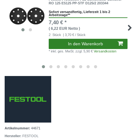
RO 125 ES125 PP-STF D125/2 203344
Sofort versandfertig, Lieferzeit 1 bis 2
Arbeitstage**
7,40 € *
( 6,22 EUR Netto )
2
Stück
| 3,70 € / Stück
In den Warenkorb
* inkl. ges. MwSt.
zzgl. 5,90 €
Versandkosten
Artikelnummer:
44671
Hersteller:
FESTOOL