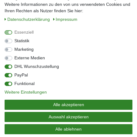
Weitere Informationen zu den von uns verwendeten Cookies und
Ihren Rechten als Nutzer finden Sie hier:
Daten­schutz­erklärung
Impressum
Anmelden
Essenziell
Sie können den Newsletter jederzeit kostenlos abbestellen.
Statistik
** gilt für Lieferungen innerhalb Deutschlands, Lieferzeiten für andere Länder
entnehmen Sie bitte der Schaltfläche mit den Versandinformationen
Marketing
Externe Medien
Widerrufs­recht
Impressum
Daten­schutz­erklärung
AGB
DHL Wunschzustellung
Kontakt
Barrierefreiheitserklärung
PayPal
Zahlung & Versand
Umwelt & Entsorgung
Funktional
Vertrag widerrufen
Weitere Einstellungen
© Copyright 2026 | Alle Rechte vorbehalten.
Alle akzeptieren
Auswahl akzeptieren
Alle ablehnen