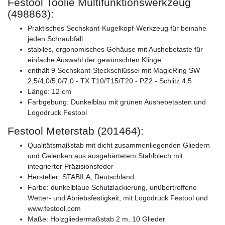
Festool Toolie Multifunktionswerkzeug
(498863):
Praktisches Sechskant-Kugelkopf-Werkzeug für beinahe
jeden Schraubfall
stabiles, ergonomisches Gehäuse mit Aushebetaste für
einfache Auswahl der gewünschten Klinge
enthält 9 Sechskant-Steckschlüssel mit MagicRing SW
2,5/4,0/5,0/7,0 - TX T10/T15/T20 - PZ2 - Schlitz 4,5
Länge: 12 cm
Farbgebung: Dunkelblau mit grünen Aushebetasten und
Logodruck Festool
Festool Meterstab (201464):
Qualitätsmaßstab mit dicht zusammenliegenden Gliedern
und Gelenken aus ausgehärtetem Stahlblech mit
integrierter Präzisionsfeder
Hersteller: STABILA, Deutschland
Farbe: dunkelblaue Schutzlackierung, unübertroffene
Wetter- und Abriebsfestigkeit, mit Logodruck Festool und
www.festool.com
Maße: Holzgliedermaßstab 2 m, 10 Glieder