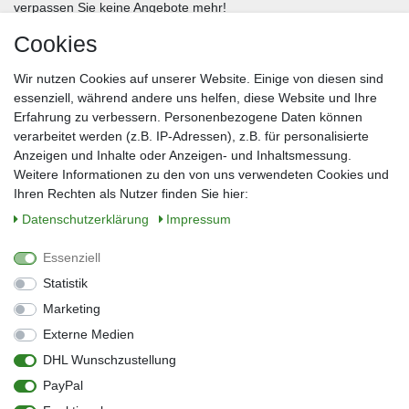
verpassen Sie keine Angebote mehr!
Cookies
Frau
Herr
Divers
Wir nutzen Cookies auf unserer Website. Einige von diesen sind
Nachname*
essenziell, während andere uns helfen, diese Website und Ihre
Erfahrung zu verbessern. Personenbezogene Daten können
verarbeitet werden (z.B. IP-Adressen), z.B. für personalisierte
E-Mail*
Anzeigen und Inhalte oder Anzeigen- und Inhaltsmessung.
Weitere Informationen zu den von uns verwendeten Cookies und
Ihren Rechten als Nutzer finden Sie hier:
Daten­schutz­erklärung
Impressum
Anmelden
Essenziell
Sie können den Newsletter jederzeit kostenlos abbestellen.
Statistik
** gilt für Lieferungen innerhalb Deutschlands, Lieferzeiten für andere Länder
entnehmen Sie bitte der Schaltfläche mit den Versandinformationen
Marketing
Externe Medien
Widerrufs­recht
Impressum
Daten­schutz­erklärung
AGB
DHL Wunschzustellung
Kontakt
Barrierefreiheitserklärung
PayPal
Zahlung & Versand
Umwelt & Entsorgung