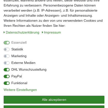
essenziell, während andere uns helfen, diese Website und Ihre
Erfahrung zu verbessern. Personenbezogene Daten können
verarbeitet werden (z.B. IP-Adressen), z.B. für personalisierte
E-Mail*
Anzeigen und Inhalte oder Anzeigen- und Inhaltsmessung.
Weitere Informationen zu den von uns verwendeten Cookies und
Ihren Rechten als Nutzer finden Sie hier:
Daten­schutz­erklärung
Impressum
Anmelden
Essenziell
Sie können den Newsletter jederzeit kostenlos abbestellen.
Statistik
** gilt für Lieferungen innerhalb Deutschlands, Lieferzeiten für andere Länder
entnehmen Sie bitte der Schaltfläche mit den Versandinformationen
Marketing
Externe Medien
Widerrufs­recht
Impressum
Daten­schutz­erklärung
AGB
DHL Wunschzustellung
Kontakt
Barrierefreiheitserklärung
PayPal
Zahlung & Versand
Umwelt & Entsorgung
Funktional
Vertrag widerrufen
Weitere Einstellungen
© Copyright 2026 | Alle Rechte vorbehalten.
Alle akzeptieren