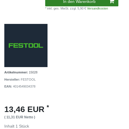
In den Warenkorb
* inkl. ges. MwSt.
zzgl. 5,90 €
Versandkosten
Artikelnummer:
15028
Hersteller:
FESTOOL
EAN:
4014549034378
*
13,46 EUR
( 11,31 EUR Netto )
Inhalt
1
Stück