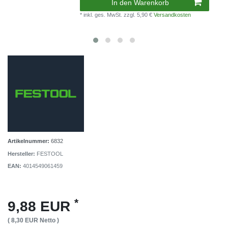
In den Warenkorb
* inkl. ges. MwSt.
zzgl. 5,90 €
Versandkosten
Artikelnummer:
6832
Hersteller:
FESTOOL
EAN:
4014549061459
*
9,88 EUR
( 8,30 EUR Netto )