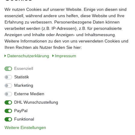
Frau
Herr
Divers
Wir nutzen Cookies auf unserer Website. Einige von diesen sind
Nachname*
essenziell, während andere uns helfen, diese Website und Ihre
Erfahrung zu verbessern. Personenbezogene Daten können
verarbeitet werden (z.B. IP-Adressen), z.B. für personalisierte
E-Mail*
Anzeigen und Inhalte oder Anzeigen- und Inhaltsmessung.
Weitere Informationen zu den von uns verwendeten Cookies und
Ihren Rechten als Nutzer finden Sie hier:
Daten­schutz­erklärung
Impressum
Anmelden
Essenziell
Sie können den Newsletter jederzeit kostenlos abbestellen.
Statistik
** gilt für Lieferungen innerhalb Deutschlands, Lieferzeiten für andere Länder
entnehmen Sie bitte der Schaltfläche mit den Versandinformationen
Marketing
Externe Medien
Widerrufs­recht
Impressum
Daten­schutz­erklärung
AGB
DHL Wunschzustellung
Kontakt
Barrierefreiheitserklärung
PayPal
Zahlung & Versand
Umwelt & Entsorgung
Funktional
Vertrag widerrufen
Weitere Einstellungen