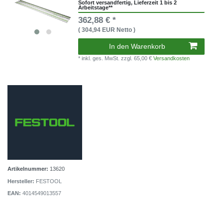
Sofort versandfertig, Lieferzeit 1 bis 2
Arbeitstage**
362,88 € *
( 304,94 EUR Netto )
In den Warenkorb
* inkl. ges. MwSt.
zzgl. 65,00 €
Versandkosten
Artikelnummer:
13620
Hersteller:
FESTOOL
EAN:
4014549013557