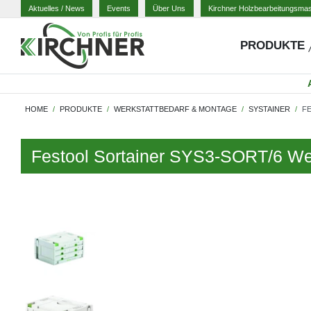
Aktuelles
/ News
Events
Über Uns
Kirchner Holzbearbeitungsma
PRODUKTE
HOME
PRODUKTE
WERKSTATTBEDARF & MONTAGE
SYSTAINER
F
Festool Sortainer SYS3-SORT/6 We