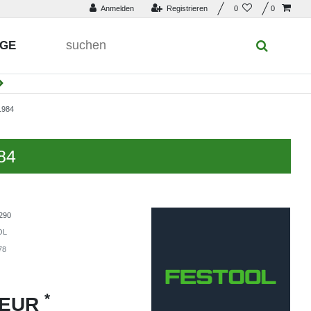
Anmelden
Registrieren
0
0
UGE
984
84
290
OL
78
*
 EUR