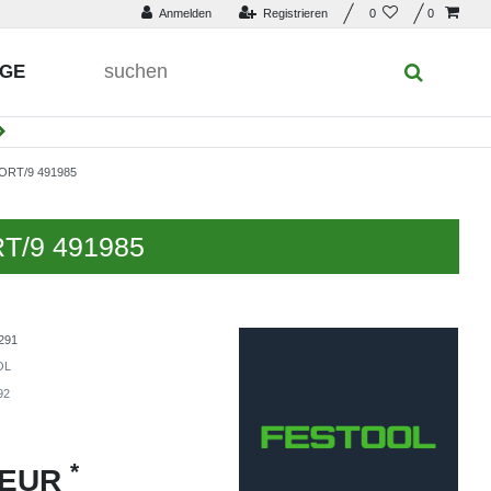
Anmelden
Registrieren
0
0
UGE
RT/9 491985
RT/9 491985
291
OL
92
*
 EUR