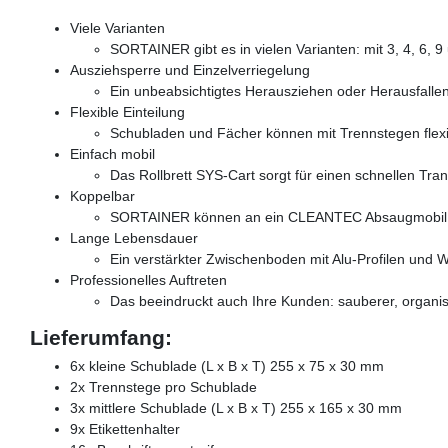
Viele Varianten
SORTAINER gibt es in vielen Varianten: mit 3, 4, 6,
Ausziehsperre und Einzelverriegelung
Ein unbeabsichtigtes Herausziehen oder Herausfalle
Flexible Einteilung
Schubladen und Fächer können mit Trennstegen flexibe
Einfach mobil
Das Rollbrett SYS-Cart sorgt für einen schnellen Tran
Koppelbar
SORTAINER können an ein CLEANTEC Absaugmobil, ei
Lange Lebensdauer
Ein verstärkter Zwischenboden mit Alu-Profilen und W
Professionelles Auftreten
Das beeindruckt auch Ihre Kunden: sauberer, organis
Lieferumfang:
6x kleine Schublade (L x B x T) 255 x 75 x 30 mm
2x Trennstege pro Schublade
3x mittlere Schublade (L x B x T) 255 x 165 x 30 mm
9x Etikettenhalter