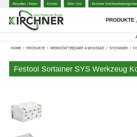
Aktuelles
/ News
Events
Über Uns
Kirchner Holzbearbeitungsma
PRODUKTE
HOME
PRODUKTE
WERKSTATTBEDARF & MONTAGE
SYSTAINER
FE
Festool Sortainer SYS Werkzeug K