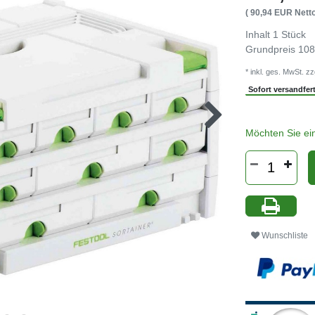
( 90,94 EUR Netto
Inhalt
1
Stück
Grundpreis
108
* inkl. ges. MwSt. zz
Sofort versandferti
Möchten Sie ei
Wunschliste