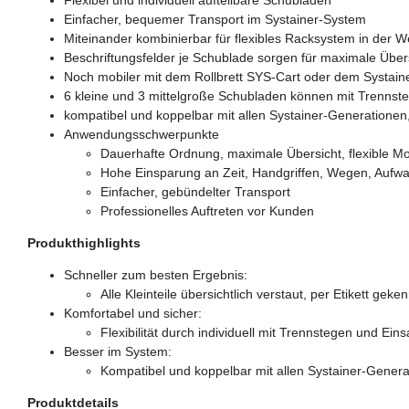
Einfacher, bequemer Transport im Systainer-System
Miteinander kombinierbar für flexibles Racksystem in der We
Beschriftungsfelder je Schublade sorgen für maximale Über
Noch mobiler mit dem Rollbrett SYS-Cart oder dem Systaine
6 kleine und 3 mittelgroße Schubladen können mit Trennsteg
kompatibel und koppelbar mit allen Systainer-Generatione
Anwendungsschwerpunkte
Dauerhafte Ordnung, maximale Übersicht, flexible M
Hohe Einsparung an Zeit, Handgriffen, Wegen, Aufw
Einfacher, gebündelter Transport
Professionelles Auftreten vor Kunden
Produkthighlights
Schneller zum besten Ergebnis:
Alle Kleinteile übersichtlich verstaut, per Etikett ge
Komfortabel und sicher:
Flexibilität durch individuell mit Trennstegen und Ei
Besser im System:
Kompatibel und koppelbar mit allen Systainer-Gener
Produktdetails