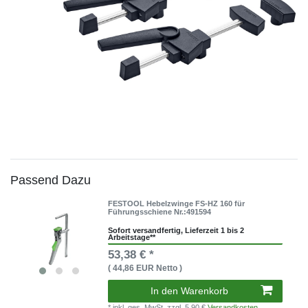
Passend Dazu
FESTOOL Hebelzwinge FS-HZ 160 für
Führungsschiene Nr.:491594
Sofort versandfertig, Lieferzeit 1 bis 2
Arbeitstage**
53,38 € *
( 44,86 EUR Netto )
In den Warenkorb
* inkl. ges. MwSt.
zzgl. 5,90 €
Versandkosten