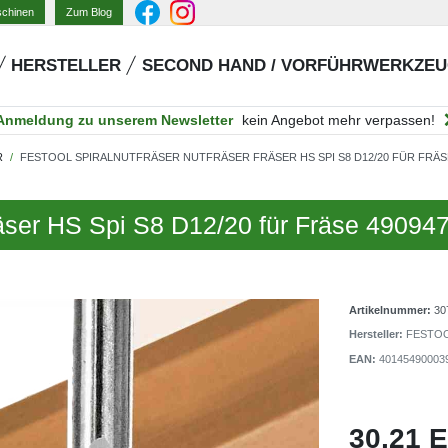
Zum Blog
schinen
HERSTELLER
SECOND HAND / VORFÜHRWERKZE
Anmeldung zu unserem Newsletter
kein Angebot mehr verpassen!
R
FESTOOL SPIRALNUTFRÄSER NUTFRÄSER FRÄSER HS SPI S8 D12/20 FÜR FRÄSE
räser HS Spi S8 D12/20 für Fräse 49094
Artikelnummer:
30
Hersteller:
FESTO
EAN:
40145490003
30,21 