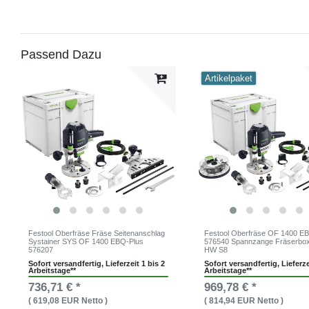
Passend Dazu
Artikelpaket
Festool Oberfräse Fräse Seitenanschlag
Festool Oberfräse OF 1400 E
Systainer SYS OF 1400 EBQ-Plus
576540 Spannzange Fräserbo
576207
HW S8
Sofort versandfertig, Lieferzeit 1 bis 2
Sofort versandfertig, Lieferze
Arbeitstage**
Arbeitstage**
736,71 € *
969,78 € *
( 619,08 EUR Netto )
( 814,94 EUR Netto )