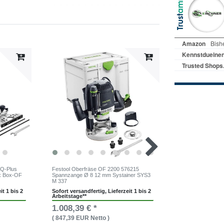
Artikelpaket
BQ-Plus
Festool Oberfräse OF 2200 576215
Festool Oberfräs
x Box-OF
Spannzange Ø 8 12 mm Systainer SYS3
576220 Spannzan
M 337
SYS3 M 337
it 1 bis 2
Sofort versandfertig, Lieferzeit 1 bis 2
Sofort versandfer
Arbeitstage**
Arbeitstage**
1.008,39 € *
1.499,86 € 
( 847,39 EUR Netto )
( 1.260,39 EUR 