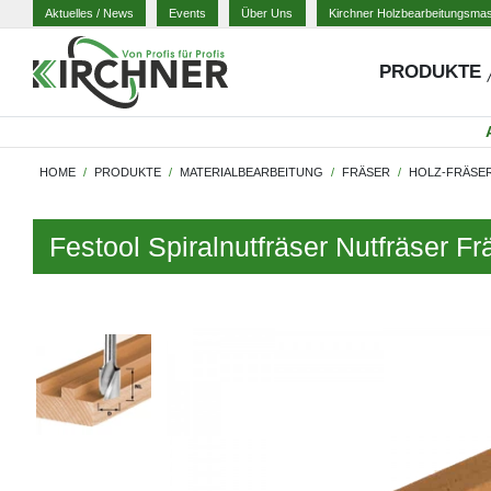
Aktuelles
/ News
Events
Über Uns
Kirchner Holzbearbeitungsma
PRODUKTE
HOME
PRODUKTE
MATERIALBEARBEITUNG
FRÄSER
HOLZ-FRÄSE
Festool Spiralnutfräser Nutfräser F