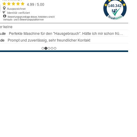
e OF 2200 EB-Set
ge Ø 8/12mm Systainer
tig, Lieferzeit 1 bis 2
*
Netto )