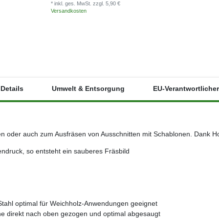
* inkl. ges. MwSt.
zzgl. 5,90 €
* inkl. ges. MwSt.
Versandkosten
Versandkosten
Details
Umwelt & Entsorgung
EU-Verantwortlicher
en oder auch zum Ausfräsen von Ausschnitten mit Schablonen. Dank Hochl
ndruck, so entsteht ein sauberes Fräsbild
Stahl optimal für Weichholz-Anwendungen geeignet
e direkt nach oben gezogen und optimal abgesaugt