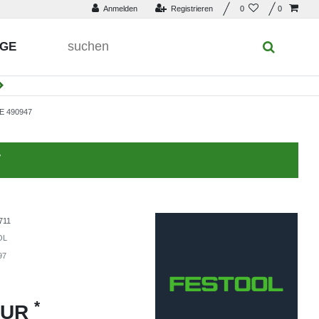
Anmelden
Registrieren
0
0
UGE
 490947
7
711
OL
97
*
EUR