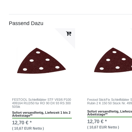
Passend Dazu
FESTOOL Schleifblätter STF V93/6 P100
Festool StickFix Schleifblätter
499164 RU2/50 für RO 90 DX 93 RS 300
Rubin 2 K 150 50 Stück Nr. 49
50Stk
Sofort versandfertig, Lieferze
Sofort versandfertig, Lieferzeit 1 bis 2
Arbeitstage**
Arbeitstage**
12,70 € *
12,70 € *
( 10,67 EUR Netto )
( 10,67 EUR Netto )