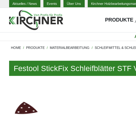
Aktuelles
/ News
Events
Über Uns
Kirchner Holzbearbeitungsma
PRODUKTE
HOME
PRODUKTE
MATERIALBEARBEITUNG
SCHLEIFMITTEL & SCHLE
Festool StickFix Schleifblätter ST