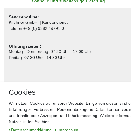
Schnelle und zuverlässige Lieferung
Servicehotline:
Kirchner GmbH || Kundendienst
Telefon +49 (0) 9382 / 9791-0
Öffnungszeiten:
Montag - Donnerstag: 07.30 Uhr - 17.00 Uhr
Freitag: 07.30 Uhr - 14.30 Uhr
Cookies
Wir nutzen Cookies auf unserer Website. Einige von diesen sind e
Erfahrung zu verbessern. Personenbezogene Daten können verarbei
** gilt für Lieferungen innerhalb Deutschlands, Lieferzeiten für andere Länder entnehm
und Inhalte oder Anzeigen- und Inhaltsmessung. Weitere Informa
Nutzer finden Sie hier:
Widerrufs­recht
Impressum
Daten­schutz­erklärung
AGB
Kon
Daten­schutz­erklärung
Impressum