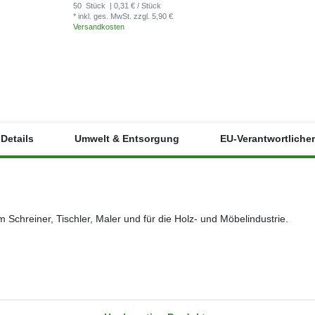
50
Stück
| 0,31 € / Stück
50
Stück
| 0,31 €
* inkl. ges. MwSt.
zzgl. 5,90 €
* inkl. ges. MwSt.
Versandkosten
Versandkosten
Details
Umwelt & Entsorgung
EU-Verantwortlicher
Schreiner, Tischler, Maler und für die Holz- und Möbelindustrie.