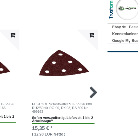
 STF V93/6
FESTOOL Schleifblätter STF V93/6 P80
FESTOOL Schleifb
9166
RU2/50 für RO 90, DX 93, RS 300 Nr.:
RU2/50 für RO 9
499163
50 Stk
it 1 bis 2
Sofort versandfertig, Lieferzeit 1 bis 2
Sofort versandfer
Arbeitstage**
Arbeitstage**
15,35 € *
15,61 € *
( 12,90 EUR Netto )
( 13,12 EUR Net