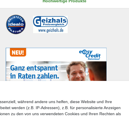
Hochwertige Produkte
ssenziell, während andere uns helfen, diese Website und Ihre
tet werden (z.B. IP-Adressen), z.B. für personalisierte Anzeigen
en Sie bitte der Schaltfläche mit den Versandinformationen
tionen zu den von uns verwendeten Cookies und Ihren Rechten als
takt
Barrierefreiheitserklärung