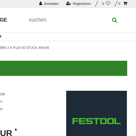
Anmelden
Registrieren
0
0
UGE
IN 2 K P120 50 STÜCK 499165
938
OL
96
*
EUR