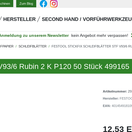
Zum Blog
schinen
HERSTELLER
SECOND HAND / VORFÜHRWERKZE
Anmeldung zu unserem Newsletter
kein Angebot mehr verpassen!
IFPAPIER
SCHLEIFBLÄTTER
FESTOOL STICKFIX SCHLEIFBLÄTTER STF V93/6 RUB
F V93/6 Rubin 2 K P120 50 Stück 499165
Artikelnummer:
25
Hersteller:
FESTO
EAN:
40145491810
12,53 