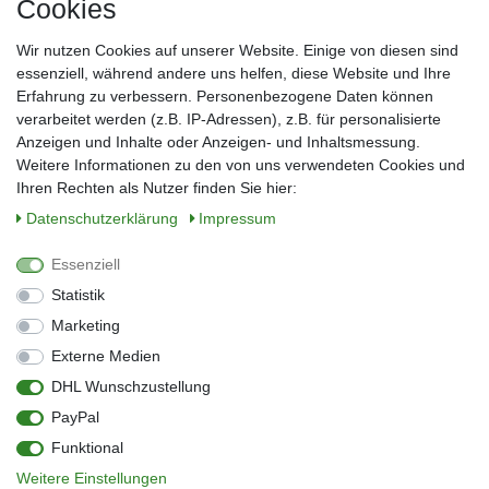
Cookies
Frau
Herr
Divers
Wir nutzen Cookies auf unserer Website. Einige von diesen sind
Nachname*
essenziell, während andere uns helfen, diese Website und Ihre
Erfahrung zu verbessern. Personenbezogene Daten können
verarbeitet werden (z.B. IP-Adressen), z.B. für personalisierte
E-Mail*
Anzeigen und Inhalte oder Anzeigen- und Inhaltsmessung.
Weitere Informationen zu den von uns verwendeten Cookies und
Ihren Rechten als Nutzer finden Sie hier:
Daten­schutz­erklärung
Impressum
Anmelden
Essenziell
Sie können den Newsletter jederzeit kostenlos abbestellen.
Statistik
** gilt für Lieferungen innerhalb Deutschlands, Lieferzeiten für andere Länder
entnehmen Sie bitte der Schaltfläche mit den Versandinformationen
Marketing
Externe Medien
Widerrufs­recht
Impressum
Daten­schutz­erklärung
AGB
DHL Wunschzustellung
Kontakt
Barrierefreiheitserklärung
PayPal
Zahlung & Versand
Umwelt & Entsorgung
Funktional
Vertrag widerrufen
Weitere Einstellungen