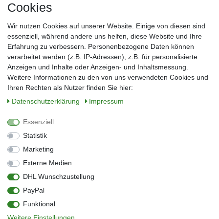
Cookies
Frau
Herr
Divers
Wir nutzen Cookies auf unserer Website. Einige von diesen sind
Nachname*
essenziell, während andere uns helfen, diese Website und Ihre
Erfahrung zu verbessern. Personenbezogene Daten können
verarbeitet werden (z.B. IP-Adressen), z.B. für personalisierte
E-Mail*
Anzeigen und Inhalte oder Anzeigen- und Inhaltsmessung.
Weitere Informationen zu den von uns verwendeten Cookies und
Ihren Rechten als Nutzer finden Sie hier:
Daten­schutz­erklärung
Impressum
Anmelden
Essenziell
Sie können den Newsletter jederzeit kostenlos abbestellen.
Statistik
** gilt für Lieferungen innerhalb Deutschlands, Lieferzeiten für andere Länder
entnehmen Sie bitte der Schaltfläche mit den Versandinformationen
Marketing
Externe Medien
Widerrufs­recht
Impressum
Daten­schutz­erklärung
AGB
DHL Wunschzustellung
Kontakt
Barrierefreiheitserklärung
PayPal
Zahlung & Versand
Umwelt & Entsorgung
Funktional
Vertrag widerrufen
Weitere Einstellungen