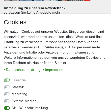
Anmeldung zu unserem Newsletter -
verpassen Sie keine Angebote mehr!
Cookies
Frau
Herr
Divers
Wir nutzen Cookies auf unserer Website. Einige von diesen sind
Nachname*
essenziell, während andere uns helfen, diese Website und Ihre
Erfahrung zu verbessern. Personenbezogene Daten können
verarbeitet werden (z.B. IP-Adressen), z.B. für personalisierte
E-Mail*
Anzeigen und Inhalte oder Anzeigen- und Inhaltsmessung.
Weitere Informationen zu den von uns verwendeten Cookies und
Ihren Rechten als Nutzer finden Sie hier:
Daten­schutz­erklärung
Impressum
Anmelden
Essenziell
Sie können den Newsletter jederzeit kostenlos abbestellen.
Statistik
** gilt für Lieferungen innerhalb Deutschlands, Lieferzeiten für andere Länder
entnehmen Sie bitte der Schaltfläche mit den Versandinformationen
Marketing
Externe Medien
Widerrufs­recht
Impressum
Daten­schutz­erklärung
AGB
DHL Wunschzustellung
Kontakt
Barrierefreiheitserklärung