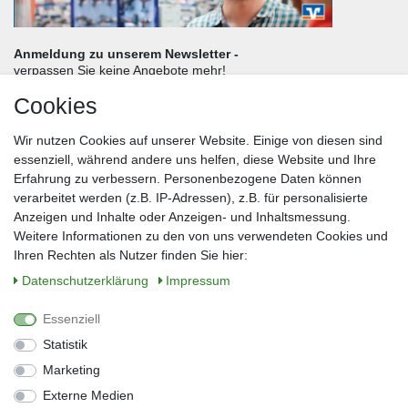
Anmeldung zu unserem Newsletter -
verpassen Sie keine Angebote mehr!
Cookies
Frau
Herr
Divers
Wir nutzen Cookies auf unserer Website. Einige von diesen sind
Nachname*
essenziell, während andere uns helfen, diese Website und Ihre
Erfahrung zu verbessern. Personenbezogene Daten können
verarbeitet werden (z.B. IP-Adressen), z.B. für personalisierte
E-Mail*
Anzeigen und Inhalte oder Anzeigen- und Inhaltsmessung.
Weitere Informationen zu den von uns verwendeten Cookies und
Ihren Rechten als Nutzer finden Sie hier:
Daten­schutz­erklärung
Impressum
Anmelden
Essenziell
Sie können den Newsletter jederzeit kostenlos abbestellen.
Statistik
** gilt für Lieferungen innerhalb Deutschlands, Lieferzeiten für andere Länder
entnehmen Sie bitte der Schaltfläche mit den Versandinformationen
Marketing
Externe Medien
Widerrufs­recht
Impressum
Daten­schutz­erklärung
AGB