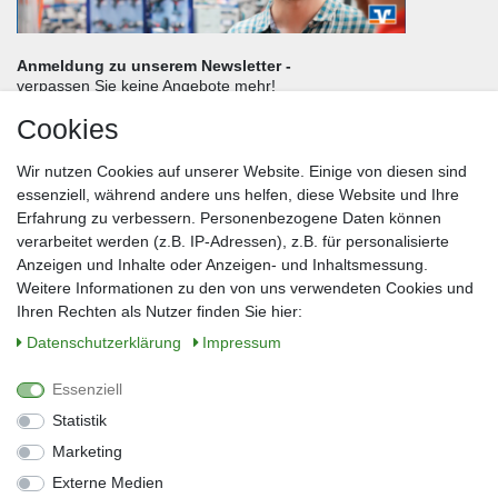
Anmeldung zu unserem Newsletter -
verpassen Sie keine Angebote mehr!
Cookies
Frau
Herr
Divers
Wir nutzen Cookies auf unserer Website. Einige von diesen sind
Nachname*
essenziell, während andere uns helfen, diese Website und Ihre
Erfahrung zu verbessern. Personenbezogene Daten können
verarbeitet werden (z.B. IP-Adressen), z.B. für personalisierte
E-Mail*
Anzeigen und Inhalte oder Anzeigen- und Inhaltsmessung.
Weitere Informationen zu den von uns verwendeten Cookies und
Ihren Rechten als Nutzer finden Sie hier:
Daten­schutz­erklärung
Impressum
Anmelden
Essenziell
Sie können den Newsletter jederzeit kostenlos abbestellen.
Statistik
** gilt für Lieferungen innerhalb Deutschlands, Lieferzeiten für andere Länder
entnehmen Sie bitte der Schaltfläche mit den Versandinformationen
Marketing
Externe Medien
Widerrufs­recht
Impressum
Daten­schutz­erklärung
AGB