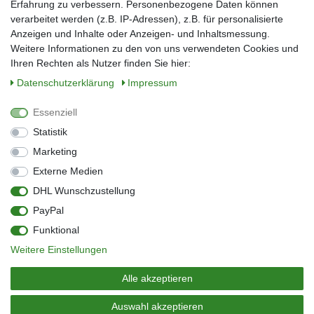
Erfahrung zu verbessern. Personenbezogene Daten können
verarbeitet werden (z.B. IP-Adressen), z.B. für personalisierte
E-Mail*
Anzeigen und Inhalte oder Anzeigen- und Inhaltsmessung.
Weitere Informationen zu den von uns verwendeten Cookies und
Ihren Rechten als Nutzer finden Sie hier:
Daten­schutz­erklärung
Impressum
Anmelden
Essenziell
Sie können den Newsletter jederzeit kostenlos abbestellen.
Statistik
** gilt für Lieferungen innerhalb Deutschlands, Lieferzeiten für andere Länder
entnehmen Sie bitte der Schaltfläche mit den Versandinformationen
Marketing
Externe Medien
Widerrufs­recht
Impressum
Daten­schutz­erklärung
AGB
DHL Wunschzustellung
Kontakt
Barrierefreiheitserklärung
PayPal
Zahlung & Versand
Umwelt & Entsorgung
Funktional
Vertrag widerrufen
Weitere Einstellungen
© Copyright 2026 | Alle Rechte vorbehalten.
Alle akzeptieren
Auswahl akzeptieren