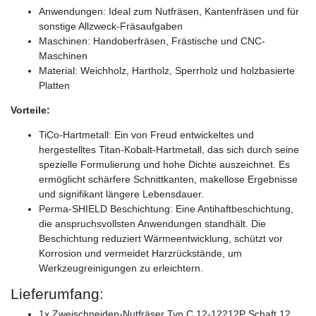
Anwendungen: Ideal zum Nutfräsen, Kantenfräsen und für
sonstige Allzweck-Fräsaufgaben
Maschinen: Handoberfräsen, Frästische und CNC-
Maschinen
Material: Weichholz, Hartholz, Sperrholz und holzbasierte
Platten
Vorteile:
TiCo-Hartmetall: Ein von Freud entwickeltes und
hergestelltes Titan-Kobalt-Hartmetall, das sich durch seine
spezielle Formulierung und hohe Dichte auszeichnet. Es
ermöglicht schärfere Schnittkanten, makellose Ergebnisse
und signifikant längere Lebensdauer.
Perma-SHIELD Beschichtung: Eine Antihaftbeschichtung,
die anspruchsvollsten Anwendungen standhält. Die
Beschichtung reduziert Wärmeentwicklung, schützt vor
Korrosion und vermeidet Harzrückstände, um
Werkzeugreinigungen zu erleichtern.
Lieferumfang:
1x Zweischneiden-Nutfräser Typ C 12-12212P Schaft 12