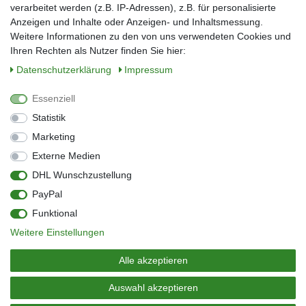
verarbeitet werden (z.B. IP-Adressen), z.B. für personalisierte
E-Mail*
Anzeigen und Inhalte oder Anzeigen- und Inhaltsmessung.
Weitere Informationen zu den von uns verwendeten Cookies und
Ihren Rechten als Nutzer finden Sie hier:
Daten­schutz­erklärung
Impressum
Anmelden
Essenziell
Sie können den Newsletter jederzeit kostenlos abbestellen.
Statistik
** gilt für Lieferungen innerhalb Deutschlands, Lieferzeiten für andere Länder
entnehmen Sie bitte der Schaltfläche mit den Versandinformationen
Marketing
Externe Medien
Widerrufs­recht
Impressum
Daten­schutz­erklärung
AGB
DHL Wunschzustellung
Kontakt
Barrierefreiheitserklärung
PayPal
Zahlung & Versand
Umwelt & Entsorgung
Funktional
Vertrag widerrufen
Weitere Einstellungen
© Copyright 2026 | Alle Rechte vorbehalten.
Alle akzeptieren
Auswahl akzeptieren