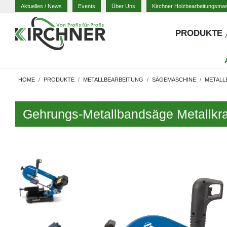
Aktuelles
/ News
Events
Über Uns
Kirchner Holzbearbeitungsma
PRODUKTE
HOME
PRODUKTE
METALLBEARBEITUNG
SÄGEMASCHINE
METALL
Gehrungs-Metallbandsäge Metallkr