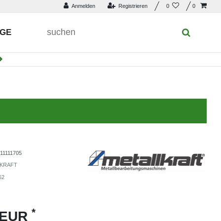
Anmelden
Registrieren
0
0
UGE
11111705
KRAFT
62
*
 EUR