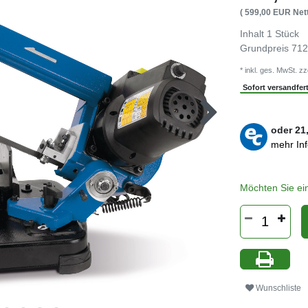
( 599,00 EUR Nett
Inhalt
1
Stück
Grundpreis
712
* inkl. ges. MwSt. zz
Sofort versandferti
oder
21
mehr In
Möchten Sie ei
Wunschliste