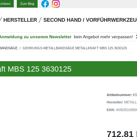
Zum Blog
schinen
HERSTELLER
SECOND HAND / VORFÜHRWERKZE
Anmeldung zu unserem Newsletter
kein Angebot mehr verpassen!
BANDSÄGE
GEHRUNGS-METALLBANDSÄGE METALLKRAFT MBS 125 3630125
aft MBS 125 3630125
Artikelnummer:
KS
Hersteller:
METALL
EAN:
40363510365
712,81