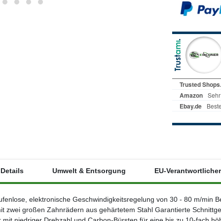
Details
Umwelt & Entsorgung
EU-Verantwortlicher
ufenlose, elektronische Geschwindigkeitsregelung von 30 - 80 m/min B
it zwei großen Zahnrädern aus gehärtetem Stahl Garantierte Schnittg
or mit niedriger Drehzahl und Carbon-Bürsten für eine bis zu 10-fach 