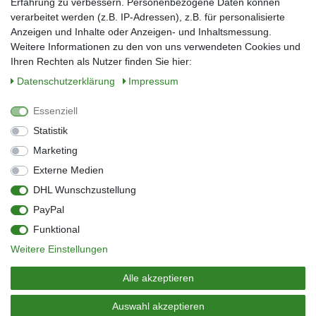
Erfahrung zu verbessern. Personenbezogene Daten können
verarbeitet werden (z.B. IP-Adressen), z.B. für personalisierte
E-Mail*
Anzeigen und Inhalte oder Anzeigen- und Inhaltsmessung.
Weitere Informationen zu den von uns verwendeten Cookies und
Ihren Rechten als Nutzer finden Sie hier:
Daten­schutz­erklärung
Impressum
Anmelden
Essenziell
Sie können den Newsletter jederzeit kostenlos abbestellen.
Statistik
** gilt für Lieferungen innerhalb Deutschlands, Lieferzeiten für andere Länder
entnehmen Sie bitte der Schaltfläche mit den Versandinformationen
Marketing
Externe Medien
Widerrufs­recht
Impressum
Daten­schutz­erklärung
AGB
DHL Wunschzustellung
Kontakt
Barrierefreiheitserklärung
PayPal
Zahlung & Versand
Umwelt & Entsorgung
Funktional
Vertrag widerrufen
Weitere Einstellungen
© Copyright 2026 | Alle Rechte vorbehalten.
Alle akzeptieren
Auswahl akzeptieren