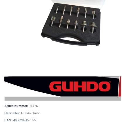
Artikelnummer:
11476
Hersteller:
Guhdo Gmbh
EAN:
4030289157825