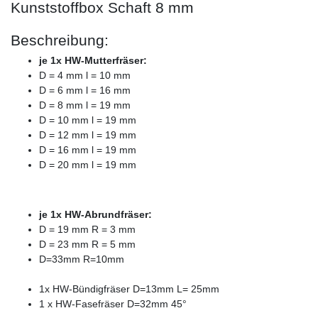
Kunststoffbox Schaft 8 mm
Beschreibung:
je 1x HW-Mutterfräser:
D = 4 mm l = 10 mm
D = 6 mm l = 16 mm
D = 8 mm l = 19 mm
D = 10 mm l = 19 mm
D = 12 mm l = 19 mm
D = 16 mm l = 19 mm
D = 20 mm l = 19 mm
je 1x HW-Abrundfräser:
D = 19 mm R = 3 mm
D = 23 mm R = 5 mm
D=33mm R=10mm
1x HW-Bündigfräser D=13mm L= 25mm
1 x HW-Fasefräser D=32mm 45°