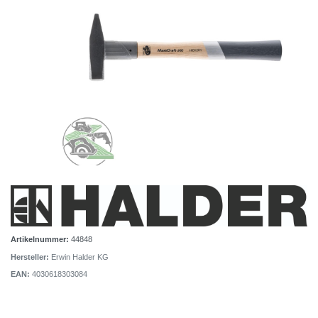
Artikelnummer:
44848
Hersteller:
Erwin Halder KG
EAN:
4030618303084